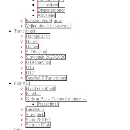
Licenslister
Dispensationer
Advarsler
Kassererens Hjørne
Vejledninger til systemer
Turneringer
Her spiller vi
Herrer
Damer
2. Division
Slowpitch 2025/2026
U19 Stævner
U15
U12
Baseball5 Turneringer
Play ball
Hvad er softball
Klubber
Girls at Bat – Events for piger
Pigesoftball
Baseball5
Slowpitch
Skole & SFO
Start en Klub