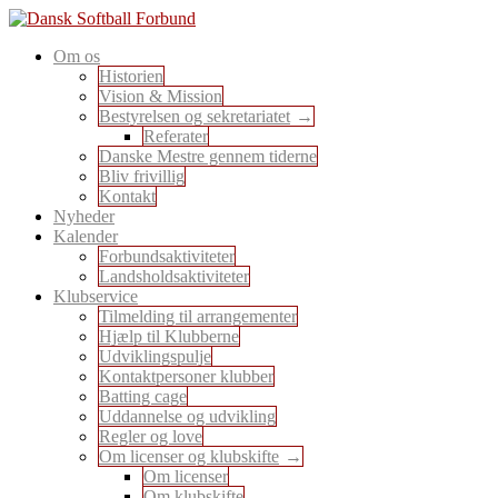
Skip
to
En sport for alle
Om os
content
Dansk Softball Forbund
Historien
Vision & Mission
Bestyrelsen og sekretariatet
Referater
Danske Mestre gennem tiderne
Bliv frivillig
Kontakt
Nyheder
Kalender
Forbundsaktiviteter
Landsholdsaktiviteter
Klubservice
Tilmelding til arrangementer
Hjælp til Klubberne
Udviklingspulje
Kontaktpersoner klubber
Batting cage
Uddannelse og udvikling
Regler og love
Om licenser og klubskifte
Om licenser
Om klubskifte