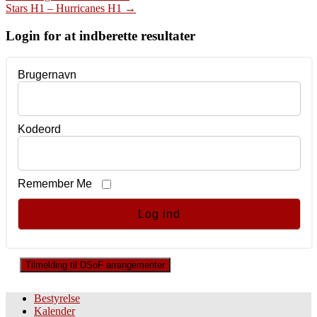
Stars H1 – Hurricanes H1
→
navigation
Login for at indberette resultater
Brugernavn
Kodeord
Remember Me
Tilmelding til DSoF arrangementer
Bestyrelse
Kalender