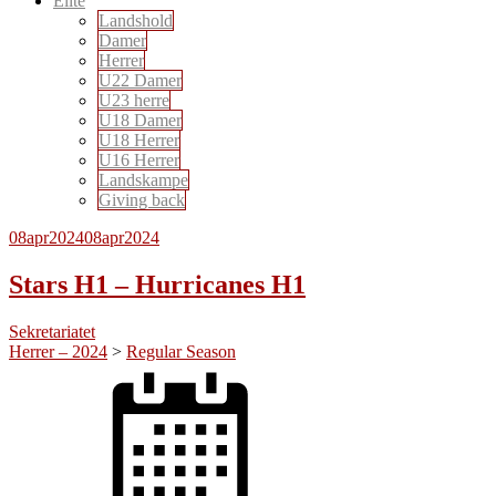
Elite
Landshold
Damer
Herrer
U22 Damer
U23 herre
U18 Damer
U18 Herrer
U16 Herrer
Landskampe
Giving back
08
apr
2024
08
apr
2024
Stars H1 – Hurricanes H1
Sekretariatet
Herrer – 2024
>
Regular Season