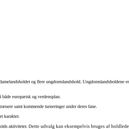
, damelandsholdet og flere ungdomslandshold. Ungdomslandsholdene er ta
på både europæisk og verdensplan.
g trænere samt kommende turneringer under deres fane.
t karakter.
ette udvalg kan eksempelvis bruges af holdleder
olds aktiviteter. D