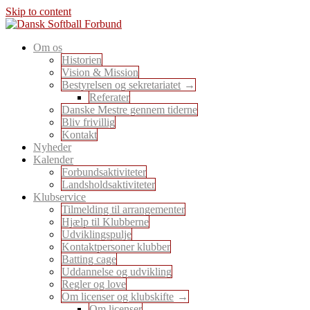
Skip to content
En sport for alle
Om os
Dansk Softball Forbund
Historien
Vision & Mission
Bestyrelsen og sekretariatet
Referater
Danske Mestre gennem tiderne
Bliv frivillig
Kontakt
Nyheder
Kalender
Forbundsaktiviteter
Landsholdsaktiviteter
Klubservice
Tilmelding til arrangementer
Hjælp til Klubberne
Udviklingspulje
Kontaktpersoner klubber
Batting cage
Uddannelse og udvikling
Regler og love
Om licenser og klubskifte
Om licenser