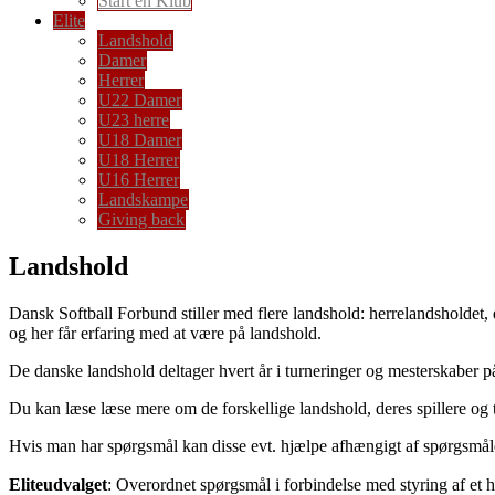
Start en Klub
Elite
Landshold
Damer
Herrer
U22 Damer
U23 herre
U18 Damer
U18 Herrer
U16 Herrer
Landskampe
Giving back
Landshold
Dansk Softball Forbund stiller med flere landshold: herrelandsholdet
og her får erfaring med at være på landshold.
De danske landshold deltager hvert år i turneringer og mesterskaber 
Du kan læse læse mere om de forskellige landshold, deres spillere o
Hvis man har spørgsmål kan disse evt. hjælpe afhængigt af spørgsmåle
Eliteudvalget
: Overordnet spørgsmål i forbindelse med styring af et h