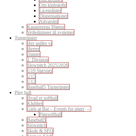
Om klubskifte
Licenslister
Dispensationer
Advarsler
Kassererens Hjørne
Vejledninger til systemer
Turneringer
Her spiller vi
Herrer
Damer
2. Division
Slowpitch 2025/2026
U19 Stævner
U15
U12
Baseball5 Turneringer
Play ball
Hvad er softball
Klubber
Girls at Bat – Events for piger
Pigesoftball
Baseball5
Slowpitch
Skole & SFO