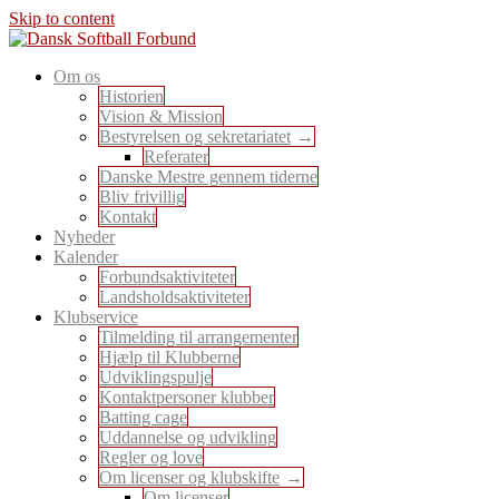
Skip to content
En sport for alle
Om os
Dansk Softball Forbund
Historien
Vision & Mission
Bestyrelsen og sekretariatet
Referater
Danske Mestre gennem tiderne
Bliv frivillig
Kontakt
Nyheder
Kalender
Forbundsaktiviteter
Landsholdsaktiviteter
Klubservice
Tilmelding til arrangementer
Hjælp til Klubberne
Udviklingspulje
Kontaktpersoner klubber
Batting cage
Uddannelse og udvikling
Regler og love
Om licenser og klubskifte
Om licenser