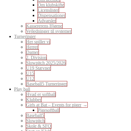
Om klubskifte
Licenslister
Dispensationer
Advarsler
Kassererens Hjørne
Vejledninger til systemer
Turneringer
Her spiller vi
Herrer
Damer
2. Division
Slowpitch 2025/2026
U19 Stævner
U15
U12
Baseball5 Turneringer
Play ball
Hvad er softball
Klubber
Girls at Bat – Events for piger
Pigesoftball
Baseball5
Slowpitch
Skole & SFO