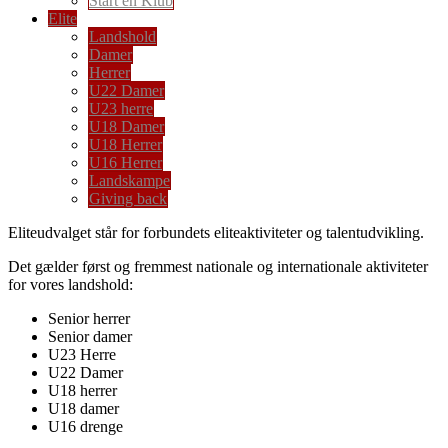
Start en Klub
Elite
Landshold
Damer
Herrer
U22 Damer
U23 herre
U18 Damer
U18 Herrer
U16 Herrer
Landskampe
Giving back
Eliteudvalget står for forbundets eliteaktiviteter og talentudvikling.
Det gælder først og fremmest nationale og internationale aktiviteter
for vores landshold:
Senior herrer
Senior damer
U23 Herre
U22 Damer
U18 herrer
U18 damer
U16 drenge