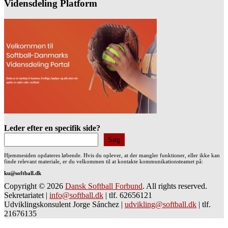
Vidensdeling Platform
Leder efter en specifik side?
Søg
Hjemmesiden opdateres løbende. Hvis du oplever, at der mangler funktioner, eller ikke kan
finde relevant materiale, er du velkommen til at kontakte kommunikationsteamet på:
ku@softball.dk
Copyright © 2026
Dansk Softball Forbund
. All rights reserved.
Sekretariatet
|
info@softball.dk
|
tlf. 62656121
Udviklingskonsulent Jorge Sánchez
|
udvikling@softball.dk
|
tlf.
21676135