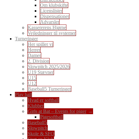
Om klubskifte
Licenslister
Dispensationer
Advarsler
Kassererens Hjørne
Vejledninger til systemer
Turneringer
Her spiller vi
Herrer
Damer
2. Division
Slowpitch 2025/2026
U19 Stævner
U15
U12
Baseball5 Turneringer
Play ball
Hvad er softball
Klubber
Girls at Bat – Events for piger
Pigesoftball
Baseball5
Slowpitch
Skole & SFO