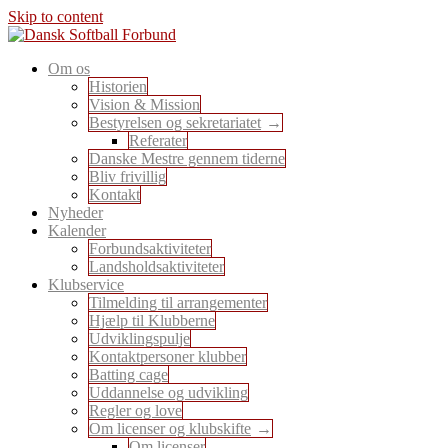
Skip to content
En sport for alle
Om os
Dansk Softball Forbund
Historien
Vision & Mission
Bestyrelsen og sekretariatet
Referater
Danske Mestre gennem tiderne
Bliv frivillig
Kontakt
Nyheder
Kalender
Forbundsaktiviteter
Landsholdsaktiviteter
Klubservice
Tilmelding til arrangementer
Hjælp til Klubberne
Udviklingspulje
Kontaktpersoner klubber
Batting cage
Uddannelse og udvikling
Regler og love
Om licenser og klubskifte
Om licenser