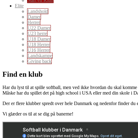
Start en Klub
Elite
Landshold
Damer
Herrer
U22 Damer
U23 herre
U18 Damer
U18 Herrer
U16 Herrer
Landskampe
Giving back
Find en klub
Har du lyst til at spille softball, men ved ikke hvordan du skal komme
Måske har du spillet det på high school i USA eller med din skole i Dan
Der er flere klubber spredt over hele Danmark og nedenfor finder du et
Vi glæder os til at se dig på banerne!