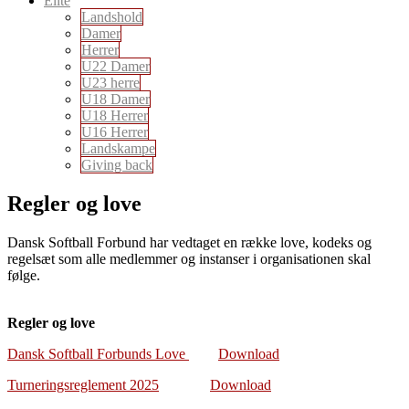
Elite
Landshold
Damer
Herrer
U22 Damer
U23 herre
U18 Damer
U18 Herrer
U16 Herrer
Landskampe
Giving back
Regler og love
Dansk Softball Forbund har vedtaget en række love, kodeks og
regelsæt som alle medlemmer og instanser i organisationen skal
følge.
Regler og love
Dansk Softball Forbunds Love
Download
Turneringsreglement 2025
Download