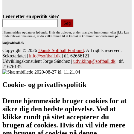
Leder efter en specifik side?
Søg
Hjemmesiden opdateres løbende. Hvis du oplever, at der mangler funktioner, eller ikke kan
finde relevant materiale, er du velkommen til at kontakte kommunikationsteamet på:
ku@softball.dk
Copyright © 2026
Dansk Softball Forbund
. All rights reserved.
Sekretariatet
|
info@softball.dk
|
tlf. 62656121
Udviklingskonsulent Jorge Sánchez
|
udvikling@softball.dk
|
tlf.
21676135
Cookie- og privatlivspolitik
Denne hjemmeside bruger cookies for at
sikre dig den bedste oplevelse. Ved at
klikke rundt på sitet accepterer du
brugen af cookies. Hvis du vil vide mere
om brugen af cookies på denne