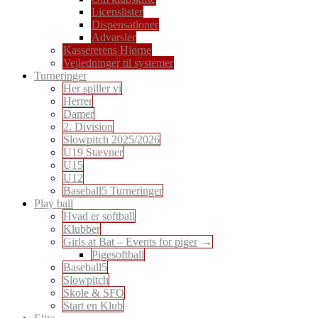
Licenslister
Dispensationer
Advarsler
Kassererens Hjørne
Vejledninger til systemer
Turneringer
Her spiller vi
Herrer
Damer
2. Division
Slowpitch 2025/2026
U19 Stævner
U15
U12
Baseball5 Turneringer
Play ball
Hvad er softball
Klubber
Girls at Bat – Events for piger
Pigesoftball
Baseball5
Slowpitch
Skole & SFO
Start en Klub