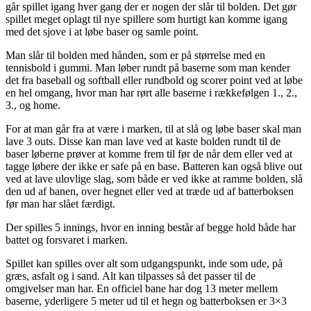
går spillet igang hver gang der er nogen der slår til bolden. Det gør
spillet meget oplagt til nye spillere som hurtigt kan komme igang
med det sjove i at løbe baser og samle point.
Man slår til bolden med hånden, som er på størrelse med en
tennisbold i gummi. Man løber rundt på baserne som man kender
det fra baseball og softball eller rundbold og scorer point ved at løbe
en hel omgang, hvor man har rørt alle baserne i rækkefølgen 1., 2.,
3., og home.
For at man går fra at være i marken, til at slå og løbe baser skal man
lave 3 outs. Disse kan man lave ved at kaste bolden rundt til de
baser løberne prøver at komme frem til før de når dem eller ved at
tagge løbere der ikke er safe på en base. Batteren kan også blive out
ved at lave ulovlige slag, som både er ved ikke at ramme bolden, slå
den ud af banen, over hegnet eller ved at træde ud af batterboksen
før man har slået færdigt.
Der spilles 5 innings, hvor en inning består af begge hold både har
battet og forsvaret i marken.
Spillet kan spilles over alt som udgangspunkt, inde som ude, på
græs, asfalt og i sand. Alt kan tilpasses så det passer til de
omgivelser man har. En officiel bane har dog 13 meter mellem
baserne, yderligere 5 meter ud til et hegn og batterboksen er 3×3