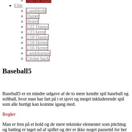
Start en Klub
Elite
Landshold
Damer
Herrer
U22 Damer
U23 herre
U18 Damer
U18 Herrer
U16 Herrer
Landskampe
Giving back
Baseball5
Baseball5 er en mindre udgave af de to mere kendte spil baseball og
softball, hvor man har fart på i et sjovt og meget inkluderende spil
som alle hurtigt kan komme igang med.
Regler
Man er fem på et hold og de mere tekniske elementer som pitching
og batting er taget ud af spillet og der er ikke noget pausetid for her