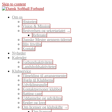
Skip to content
En sport for alle
Om os
Dansk Softball Forbund
Historien
Vision & Mission
Bestyrelsen og sekretariatet
Referater
Danske Mestre gennem tiderne
Bliv frivillig
Kontakt
Nyheder
Kalender
Forbundsaktiviteter
Landsholdsaktiviteter
Klubservice
Tilmelding til arrangementer
Hjælp til Klubberne
Udviklingspulje
Kontaktpersoner klubber
Batting cage
Uddannelse og udvikling
Regler og love
Om licenser og klubskifte
Om licenser