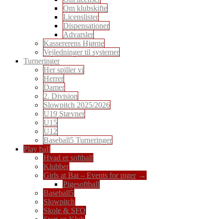
Om klubskifte
Licenslister
Dispensationer
Advarsler
Kassererens Hjørne
Vejledninger til systemer
Turneringer
Her spiller vi
Herrer
Damer
2. Division
Slowpitch 2025/2026
U19 Stævner
U15
U12
Baseball5 Turneringer
Play ball
Hvad er softball
Klubber
Girls at Bat – Events for piger
Pigesoftball
Baseball5
Slowpitch
Skole & SFO