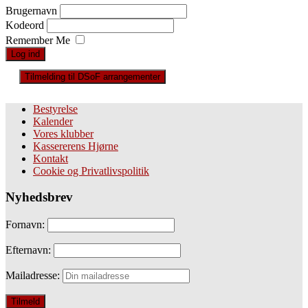
Brugernavn
Kodeord
Remember Me
Tilmelding til DSoF arrangementer
Bestyrelse
Kalender
Vores klubber
Kassererens Hjørne
Kontakt
Cookie og Privatlivspolitik
Nyhedsbrev
Fornavn:
Efternavn:
Mailadresse: