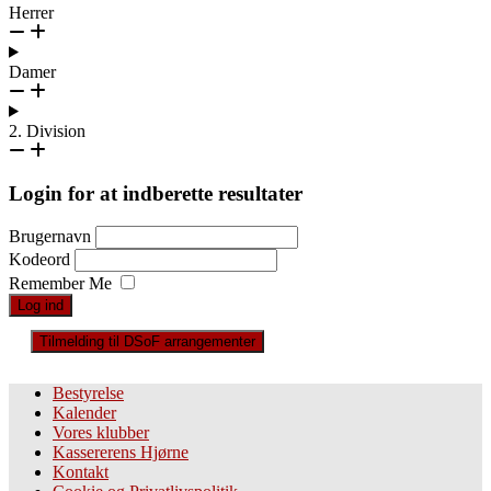
Herrer
Damer
2. Division
Login for at indberette resultater
Brugernavn
Kodeord
Remember Me
Tilmelding til DSoF arrangementer
Bestyrelse
Kalender
Vores klubber
Kassererens Hjørne
Kontakt