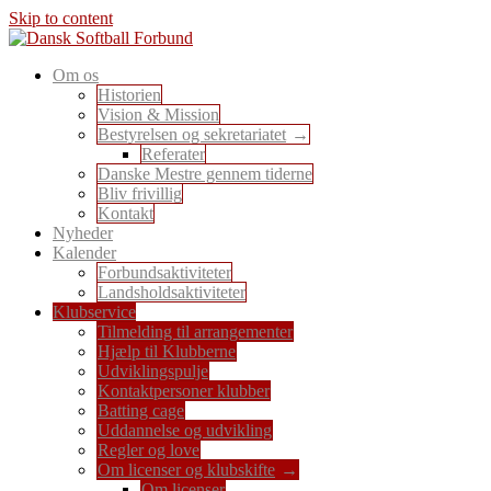
Skip to content
En sport for alle
Om os
Dansk Softball Forbund
Historien
Vision & Mission
Bestyrelsen og sekretariatet
Referater
Danske Mestre gennem tiderne
Bliv frivillig
Kontakt
Nyheder
Kalender
Forbundsaktiviteter
Landsholdsaktiviteter
Klubservice
Tilmelding til arrangementer
Hjælp til Klubberne
Udviklingspulje
Kontaktpersoner klubber
Batting cage
Uddannelse og udvikling
Regler og love
Om licenser og klubskifte
Om licenser