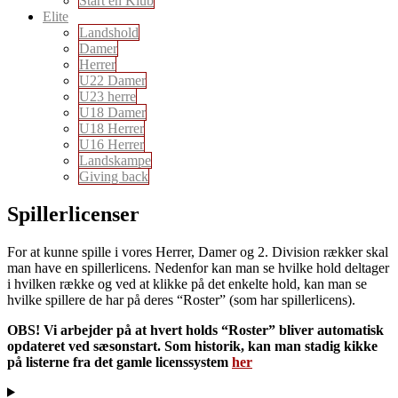
Start en Klub
Elite
Landshold
Damer
Herrer
U22 Damer
U23 herre
U18 Damer
U18 Herrer
U16 Herrer
Landskampe
Giving back
Spillerlicenser
For at kunne spille i vores Herrer, Damer og 2. Division rækker skal
man have en spillerlicens. Nedenfor kan man se hvilke hold deltager
i hvilken række og ved at klikke på det enkelte hold, kan man se
hvilke spillere de har på deres “Roster” (som har spillerlicens).
OBS! Vi arbejder på at hvert holds “Roster” bliver automatisk
opdateret ved sæsonstart. Som historik, kan man stadig kikke
på listerne fra det gamle licenssystem
her