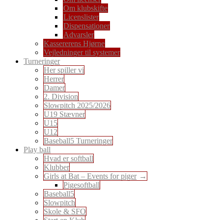
Om klubskifte
Licenslister
Dispensationer
Advarsler
Kassererens Hjørne
Vejledninger til systemer
Turneringer
Her spiller vi
Herrer
Damer
2. Division
Slowpitch 2025/2026
U19 Stævner
U15
U12
Baseball5 Turneringer
Play ball
Hvad er softball
Klubber
Girls at Bat – Events for piger
Pigesoftball
Baseball5
Slowpitch
Skole & SFO