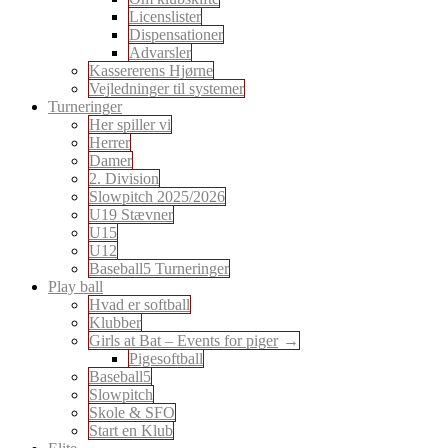
Licenslister
Dispensationer
Advarsler
Kassererens Hjørne
Vejledninger til systemer
Turneringer
Her spiller vi
Herrer
Damer
2. Division
Slowpitch 2025/2026
U19 Stævner
U15
U12
Baseball5 Turneringer
Play ball
Hvad er softball
Klubber
Girls at Bat – Events for piger
Pigesoftball
Baseball5
Slowpitch
Skole & SFO
Start en Klub