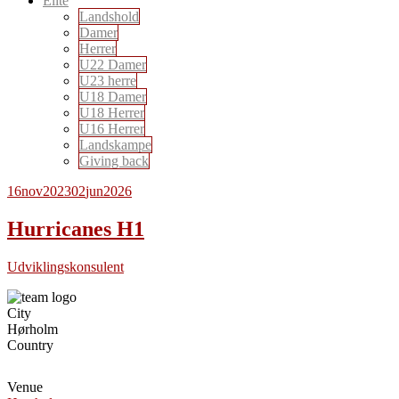
Elite
Landshold
Damer
Herrer
U22 Damer
U23 herre
U18 Damer
U18 Herrer
U16 Herrer
Landskampe
Giving back
16
nov
2023
02
jun
2026
Hurricanes H1
Udviklingskonsulent
City
Hørholm
Country
Venue