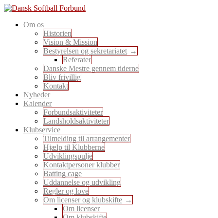
Skip
to
En sport for alle
Om os
content
Dansk Softball Forbund
Historien
Vision & Mission
Bestyrelsen og sekretariatet
Referater
Danske Mestre gennem tiderne
Bliv frivillig
Kontakt
Nyheder
Kalender
Forbundsaktiviteter
Landsholdsaktiviteter
Klubservice
Tilmelding til arrangementer
Hjælp til Klubberne
Udviklingspulje
Kontaktpersoner klubber
Batting cage
Uddannelse og udvikling
Regler og love
Om licenser og klubskifte
Om licenser
Om klubskifte