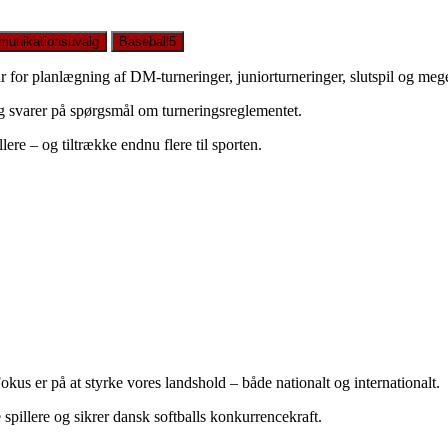
unikationsuvalg
Baseball5
år for planlægning af DM-turneringer, juniorturneringer, slutspil og meg
 og svarer på spørgsmål om turneringsreglementet.
ere – og tiltrække endnu flere til sporten.
okus er på at styrke vores landshold – både nationalt og internationalt.
spillere og sikrer dansk softballs konkurrencekraft.