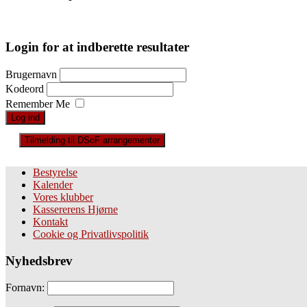
Login for at indberette resultater
Brugernavn
Kodeord
Remember Me
Tilmelding til DSoF arrangementer
Bestyrelse
Kalender
Vores klubber
Kassererens Hjørne
Kontakt
Cookie og Privatlivspolitik
Nyhedsbrev
Fornavn: