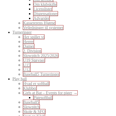
Om klubskifte
Licenslister
Dispensationer
Advarsler
Kassererens Hjørne
Vejledninger til systemer
Turneringer
Her spiller vi
Herrer
Damer
2. Division
Slowpitch 2025/2026
U19 Stævner
U15
U12
Baseball5 Turneringer
Play ball
Hvad er softball
Klubber
Girls at Bat – Events for piger
Pigesoftball
Baseball5
Slowpitch
Skole & SFO