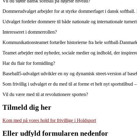
Vil du støtte dansk softball på højeste niveau?
Dommerudvalget arbejder for at styrke dommerfaget i dansk softball
Udvalget fordeler dommere til både nationale og internationale turner
Interesseret i dommerrollen?
Kommunikationsteamet fortæller historierne fra hele softball-Danmark. Fr
Teamet arbejder med nyheder, sociale medier og indhold, der inspirere
Har du flair for formidling?
Baseball5-udvalget udvikler en ny og dynamisk street-version af baseb
Som frivillig i udvalget er du med til at forme et helt nyt sportstilbu
Vil du være med til at revolutionere sporten?
Tilmeld dig her
Kom med på vores hold for frivillige i Holdsport
Eller udfyld formularen nedenfor