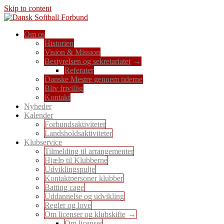
Skip to content
En sport for alle
Om os
Dansk Softball Forbund
Historien
Vision & Mission
Bestyrelsen og sekretariatet
Referater
Danske Mestre gennem tiderne
Bliv frivillig
Kontakt
Nyheder
Kalender
Forbundsaktiviteter
Landsholdsaktiviteter
Klubservice
Tilmelding til arrangementer
Hjælp til Klubberne
Udviklingspulje
Kontaktpersoner klubber
Batting cage
Uddannelse og udvikling
Regler og love
Om licenser og klubskifte
Om licenser