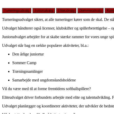
Turneringsudvalg
Juniorudvalg
Eliteudvalg
Dommerudvalg
Komm
Turneringsudvalget sikrer, at alle turneringer kører som de skal. De st
Udvalget håndterer også licenser, klubskifter og spillerberettigelse –
Juniorudvalget arbejder for at skabe stærke rammer for vores unge spill
Udvalget står bag en række populære aktiviteter, bl.a.:
Den årlige juniortur
Sommer Camp
Træningssamlinger
Samarbejde med ungdomslandsholdene
Vil du være med til at forme fremtidens softballspillere?
Eliteudvalget driver forbundets arbejde med elite og talentudvikling. F
Udvalget planlægger og koordinerer aktiviteter, der udvikler de bedste 