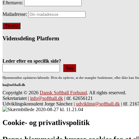
Efternavn:
Mailadresse:
Vidensdeling Platform
Leder efter en specifik side?
Søg
Hjemmesiden opdateres løbende. Hvis du oplever, at der mangler funktioner, eller ikke kan fi
ku@softball.dk
Copyright © 2026
Dansk Softball Forbund
. All rights reserved.
Sekretariatet
|
info@softball.dk
|
tlf. 62656121
Udviklingskonsulent Jorge Sánchez
|
udvikling@softball.dk
|
tlf. 21
Cookie- og privatlivspolitik