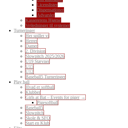
Licenslister
Dispensationer
Advarsler
Kassererens Hjørne
Vejledninger til systemer
Turneringer
Her spiller vi
Herrer
Damer
2. Division
Slowpitch 2025/2026
U19 Stævner
U15
U12
Baseball5 Turneringer
Play ball
Hvad er softball
Klubber
Girls at Bat – Events for piger
Pigesoftball
Baseball5
Slowpitch
Skole & SFO
Start en Klub