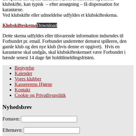
klubskifte, kan typisk – efter ansøgning – få dispensation for
karantæne.
Ved klubskifte eller udmeldelse udfyldes et klubskifteskema.
Klubskifteskema
Download
Dette skema udfyldes eller tilsvarende information indsendes til
Forbundet pr. email. Forbundet underretter dernæst spilleren, den
gamle klub og den nye klub (hvis denne er opgivet). Hvis en
karantæne skal undgås, skal klubskifteskemaet være Forbundet i
hænde senest 14 dage før holdtilmeldingsfristen.
Bestyrelse
Kalender
Vores klubber
Kassererens Hjørne
Kontakt
Cookie og Privatlivspolitik
Nyhedsbrev
Fornavn:
Efternavn: