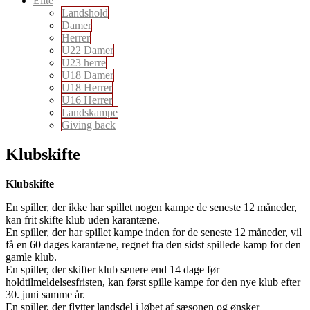
Elite
Landshold
Damer
Herrer
U22 Damer
U23 herre
U18 Damer
U18 Herrer
U16 Herrer
Landskampe
Giving back
Klubskifte
Klubskifte
En spiller, der ikke har spillet nogen kampe de seneste 12 måneder,
kan frit skifte klub uden karantæne.
En spiller, der har spillet kampe inden for de seneste 12 måneder, vil
få en 60 dages karantæne, regnet fra den sidst spillede kamp for den
gamle klub.
En spiller, der skifter klub senere end 14 dage før
holdtilmeldelsesfristen, kan først spille kampe for den nye klub efter
30. juni samme år.
En spiller, der flytter landsdel i løbet af sæsonen og ønsker