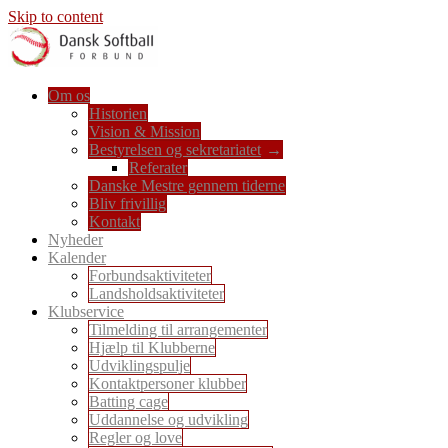
Skip to content
En sport for alle
Om os
Dansk Softball Forbund
Historien
Vision & Mission
Bestyrelsen og sekretariatet
Referater
Danske Mestre gennem tiderne
Bliv frivillig
Kontakt
Nyheder
Kalender
Forbundsaktiviteter
Landsholdsaktiviteter
Klubservice
Tilmelding til arrangementer
Hjælp til Klubberne
Udviklingspulje
Kontaktpersoner klubber
Batting cage
Uddannelse og udvikling
Regler og love