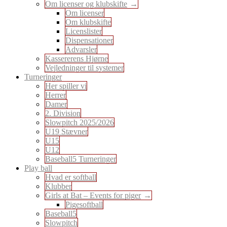
Om licenser og klubskifte
Om licenser
Om klubskifte
Licenslister
Dispensationer
Advarsler
Kassererens Hjørne
Vejledninger til systemer
Turneringer
Her spiller vi
Herrer
Damer
2. Division
Slowpitch 2025/2026
U19 Stævner
U15
U12
Baseball5 Turneringer
Play ball
Hvad er softball
Klubber
Girls at Bat – Events for piger
Pigesoftball
Baseball5
Slowpitch