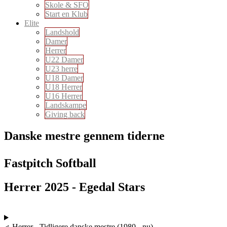
Skole & SFO
Start en Klub
Elite
Landshold
Damer
Herrer
U22 Damer
U23 herre
U18 Damer
U18 Herrer
U16 Herrer
Landskampe
Giving back
Danske mestre gennem tiderne
Fastpitch Softball
Herrer 2025 - Egedal Stars
♂ Herrer - Tidligere danske mestre (1980 - nu)