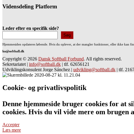
Vidensdeling Platform
Leder efter en specifik side?
Søg
Hjemmesiden opdateres løbende. Hvis du oplever, at der mangler funktioner, eller ikke kan fi
ku@softball.dk
Copyright © 2026
Dansk Softball Forbund
. All rights reserved.
Sekretariatet
|
info@softball.dk
|
tlf. 62656121
Udviklingskonsulent Jorge Sánchez
|
udvikling@softball.dk
|
tlf. 21
Cookie- og privatlivspolitik
Denne hjemmeside bruger cookies for at sik
cookies. Hvis du vil vide mere om bruge
Accepter
Læs mere