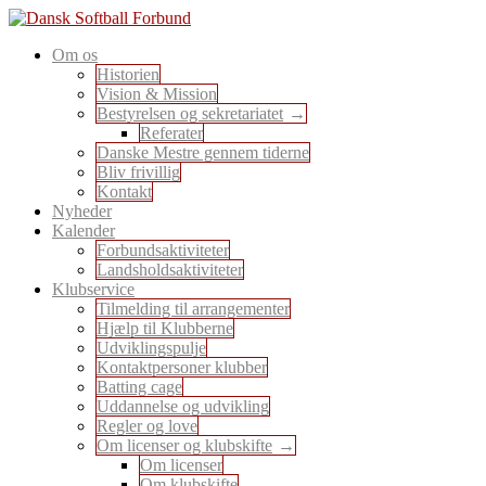
Skip
to
En sport for alle
Om os
content
Dansk Softball Forbund
Historien
Vision & Mission
Bestyrelsen og sekretariatet
Referater
Danske Mestre gennem tiderne
Bliv frivillig
Kontakt
Nyheder
Kalender
Forbundsaktiviteter
Landsholdsaktiviteter
Klubservice
Tilmelding til arrangementer
Hjælp til Klubberne
Udviklingspulje
Kontaktpersoner klubber
Batting cage
Uddannelse og udvikling
Regler og love
Om licenser og klubskifte
Om licenser
Om klubskifte