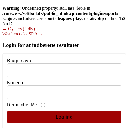
Warning
: Undefined property: stdClass::$role in
/var/www/softball.dk/public_html/wp-content/plugins/sports-
leagues/includes/class-sports-leagues-player-stats.php
on line
453
No Data
Post
←
Oysters (2.div)
Weathercocks SP A
→
navigation
Login for at indberette resultater
Brugernavn
Kodeord
Remember Me