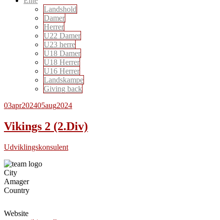
Elite
Landshold
Damer
Herrer
U22 Damer
U23 herre
U18 Damer
U18 Herrer
U16 Herrer
Landskampe
Giving back
03
apr
2024
05
aug
2024
Vikings 2 (2.Div)
Udviklingskonsulent
City
Amager
Country
Website