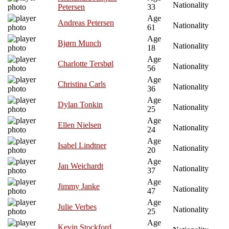
Nationality
Petersen
33
Age
Andreas Petersen
Nationality
61
Age
Bjørn Munch
Nationality
18
Age
Charlotte Tersbøl
Nationality
56
Age
Christina Carls
Nationality
36
Age
Dylan Tonkin
Nationality
25
Age
Ellen Nielsen
Nationality
24
Age
Isabel Lindtner
Nationality
20
Age
Jan Weichardt
Nationality
37
Age
Jimmy Janke
Nationality
47
Age
Julie Verbes
Nationality
25
Age
Kevin Stockford