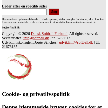
Leder efter en specifik side?
Søg
Hjemmesiden opdateres løbende. Hvis du oplever, at der mangler funktioner, eller ikke kan
finde relevant materiale, er du velkommen til at kontakte kommunikationsteamet på:
ku@softball.dk
Copyright © 2026
Dansk Softball Forbund
. All rights reserved.
Sekretariatet
|
info@softball.dk
|
tlf. 62656121
Udviklingskonsulent Jorge Sánchez
|
udvikling@softball.dk
|
tlf.
21676135
Cookie- og privatlivspolitik
Denne hjemmeside bruger cookies for at