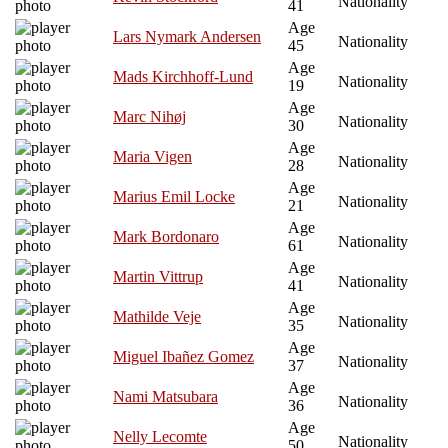
Nationality
41
Age
Lars Nymark Andersen
Nationality
45
Age
Mads Kirchhoff-Lund
Nationality
19
Age
Marc Nihøj
Nationality
30
Age
Maria Vigen
Nationality
28
Age
Marius Emil Locke
Nationality
21
Age
Mark Bordonaro
Nationality
61
Age
Martin Vittrup
Nationality
41
Age
Mathilde Veje
Nationality
35
Age
Miguel Ibañez Gomez
Nationality
37
Age
Nami Matsubara
Nationality
36
Age
Nelly Lecomte
Nationality
50