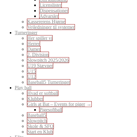
Licenslister
Dispensationer
Advarsler
Kassererens Hjørne
Vejledninger til systemer
Turneringer
Her spiller vi
Herrer
Damer
2. Division
Slowpitch 2025/2026
U19 Stævner
U15
U12
Baseball5 Turneringer
Play ball
Hvad er softball
Klubber
Girls at Bat – Events for piger
Pigesoftball
Baseball5
Slowpitch
Skole & SFO
Start en Klub