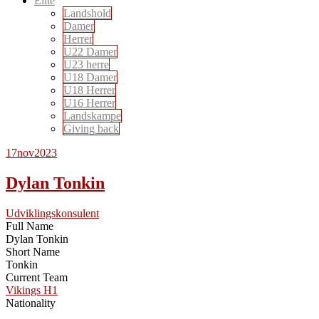
Elite
Landshold
Damer
Herrer
U22 Damer
U23 herre
U18 Damer
U18 Herrer
U16 Herrer
Landskampe
Giving back
17
nov
2023
Dylan Tonkin
Udviklingskonsulent
Full Name
Dylan Tonkin
Short Name
Tonkin
Current Team
Vikings H1
Nationality