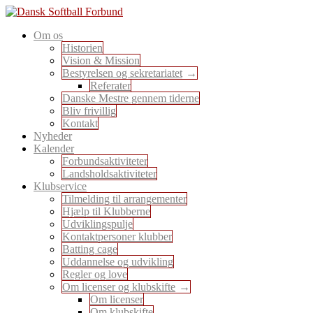
Skip
to
En sport for alle
Om os
content
Dansk Softball Forbund
Historien
Vision & Mission
Bestyrelsen og sekretariatet
Referater
Danske Mestre gennem tiderne
Bliv frivillig
Kontakt
Nyheder
Kalender
Forbundsaktiviteter
Landsholdsaktiviteter
Klubservice
Tilmelding til arrangementer
Hjælp til Klubberne
Udviklingspulje
Kontaktpersoner klubber
Batting cage
Uddannelse og udvikling
Regler og love
Om licenser og klubskifte
Om licenser
Om klubskifte