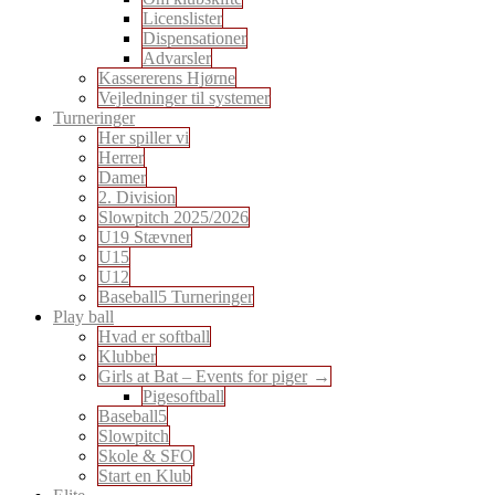
Licenslister
Dispensationer
Advarsler
Kassererens Hjørne
Vejledninger til systemer
Turneringer
Her spiller vi
Herrer
Damer
2. Division
Slowpitch 2025/2026
U19 Stævner
U15
U12
Baseball5 Turneringer
Play ball
Hvad er softball
Klubber
Girls at Bat – Events for piger
Pigesoftball
Baseball5
Slowpitch
Skole & SFO
Start en Klub