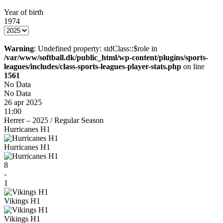
Year of birth
1974
Warning
: Undefined property: stdClass::$role in
/var/www/softball.dk/public_html/wp-content/plugins/sports-
leagues/includes/class-sports-leagues-player-stats.php
on line
1561
No Data
No Data
26 apr 2025
11:00
Herrer – 2025
/
Regular Season
Hurricanes H1
Hurricanes H1
8
-
1
Vikings H1
Vikings H1