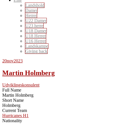
Elite
Landshold
Damer
Herrer
U22 Damer
U23 herre
U18 Damer
U18 Herrer
U16 Herrer
Landskampe
Giving back
20
nov
2023
Martin Holmberg
Udviklingskonsulent
Full Name
Martin Holmberg
Short Name
Holmberg
Current Team
Hurricanes H1
Nationality