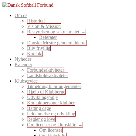
Skip
to
En sport for alle
Om os
content
Dansk Softball Forbund
Historien
Vision & Mission
Bestyrelsen og sekretariatet
Referater
Danske Mestre gennem tiderne
Bliv frivillig
Kontakt
Nyheder
Kalender
Forbundsaktiviteter
Landsholdsaktiviteter
Klubservice
Tilmelding til arrangementer
Hjælp til Klubberne
Udviklingspulje
Kontaktpersoner klubber
Batting cage
Uddannelse og udvikling
Regler og love
Om licenser og klubskifte
Om licenser
Om klubskifte