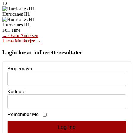
12
Hurricanes H1
Hurricanes H1
Full Time
Post
←
Oscar Andersen
Lucas Muhkerjee
→
navigation
Login for at indberette resultater
Brugernavn
Kodeord
Remember Me