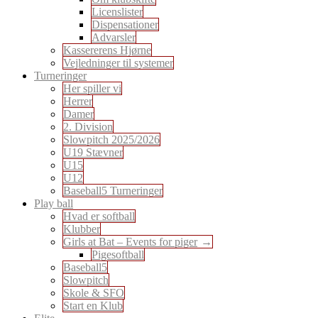
Licenslister
Dispensationer
Advarsler
Kassererens Hjørne
Vejledninger til systemer
Turneringer
Her spiller vi
Herrer
Damer
2. Division
Slowpitch 2025/2026
U19 Stævner
U15
U12
Baseball5 Turneringer
Play ball
Hvad er softball
Klubber
Girls at Bat – Events for piger
Pigesoftball
Baseball5
Slowpitch
Skole & SFO
Start en Klub