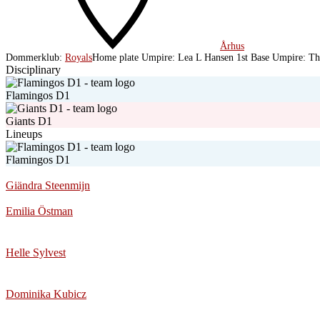
Århus
Dommerklub:
Royals
Home plate Umpire:
Lea L Hansen
1st Base Umpire:
Th
Disciplinary
Flamingos D1
Giants D1
Lineups
Flamingos D1
Giändra Steenmijn
Emilia Östman
Helle Sylvest
Dominika Kubicz