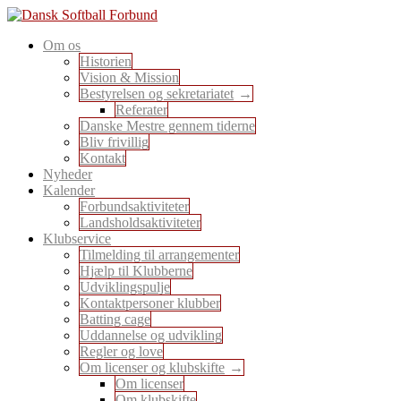
Skip
to
En sport for alle
Om os
content
Dansk Softball Forbund
Historien
Vision & Mission
Bestyrelsen og sekretariatet
Referater
Danske Mestre gennem tiderne
Bliv frivillig
Kontakt
Nyheder
Kalender
Forbundsaktiviteter
Landsholdsaktiviteter
Klubservice
Tilmelding til arrangementer
Hjælp til Klubberne
Udviklingspulje
Kontaktpersoner klubber
Batting cage
Uddannelse og udvikling
Regler og love
Om licenser og klubskifte
Om licenser
Om klubskifte