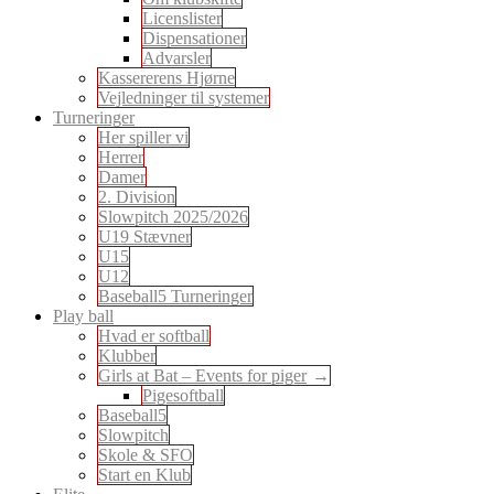
Licenslister
Dispensationer
Advarsler
Kassererens Hjørne
Vejledninger til systemer
Turneringer
Her spiller vi
Herrer
Damer
2. Division
Slowpitch 2025/2026
U19 Stævner
U15
U12
Baseball5 Turneringer
Play ball
Hvad er softball
Klubber
Girls at Bat – Events for piger
Pigesoftball
Baseball5
Slowpitch
Skole & SFO
Start en Klub