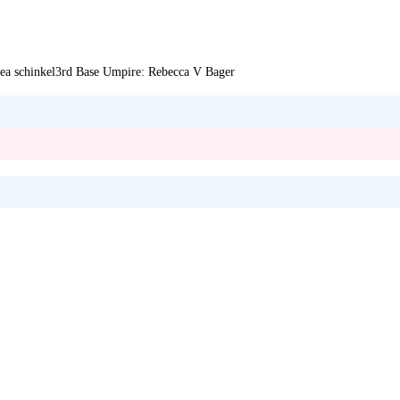
ea schinkel
3rd Base Umpire:
Rebecca V Bager