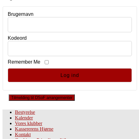
Brugernavn
Kodeord
Remember Me
Tilmelding til DSoF arrangementer
Bestyrelse
Kalender
Vores klubber
Kassererens Hjørne
Kontakt