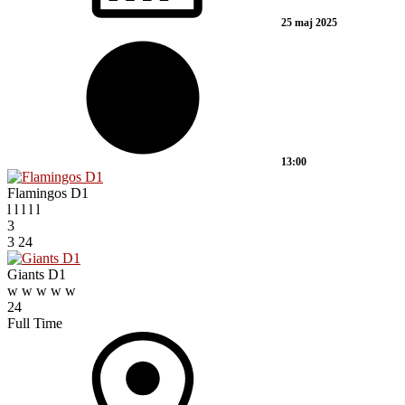
25 maj 2025
13:00
Flamingos D1
l
l
l
l
l
3
3
24
Giants D1
w
w
w
w
w
24
Full Time