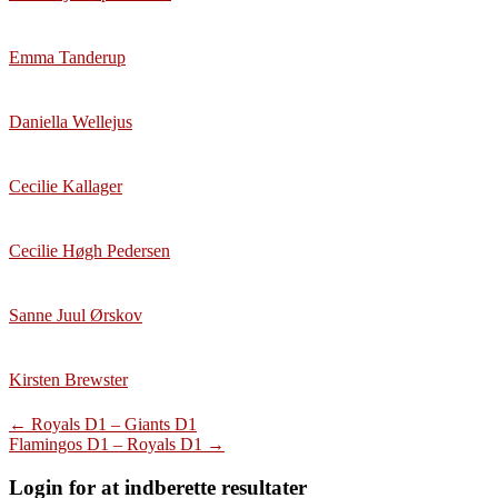
Emma Tanderup
Daniella Wellejus
Cecilie Kallager
Cecilie Høgh Pedersen
Sanne Juul Ørskov
Kirsten Brewster
Post
←
Royals D1 – Giants D1
Flamingos D1 – Royals D1
→
navigation
Login for at indberette resultater