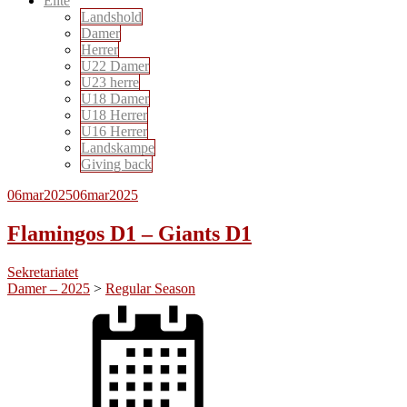
Elite
Landshold
Damer
Herrer
U22 Damer
U23 herre
U18 Damer
U18 Herrer
U16 Herrer
Landskampe
Giving back
06
mar
2025
06
mar
2025
Flamingos D1 – Giants D1
Sekretariatet
Damer – 2025
>
Regular Season