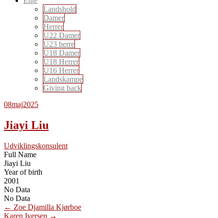
Elite
Landshold
Damer
Herrer
U22 Damer
U23 herre
U18 Damer
U18 Herrer
U16 Herrer
Landskampe
Giving back
08
maj
2025
Jiayi Liu
Udviklingskonsulent
Full Name
Jiayi Liu
Year of birth
2001
No Data
No Data
Post
←
Zoe Djamilla Kjørboe
Karen Iversen
→