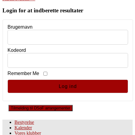
navigation
Login for at indberette resultater
Brugernavn
Kodeord
Remember Me
Tilmelding til DSoF arrangementer
Bestyrelse
Kalender
Vores klubber