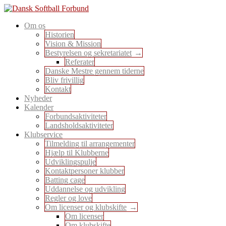
Skip
to
En sport for alle
Om os
content
Dansk Softball Forbund
Historien
Vision & Mission
Bestyrelsen og sekretariatet
Referater
Danske Mestre gennem tiderne
Bliv frivillig
Kontakt
Nyheder
Kalender
Forbundsaktiviteter
Landsholdsaktiviteter
Klubservice
Tilmelding til arrangementer
Hjælp til Klubberne
Udviklingspulje
Kontaktpersoner klubber
Batting cage
Uddannelse og udvikling
Regler og love
Om licenser og klubskifte
Om licenser
Om klubskifte