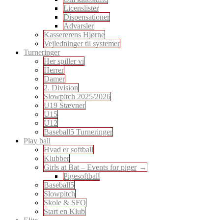
Licenslister
Dispensationer
Advarsler
Kassererens Hjørne
Vejledninger til systemer
Turneringer
Her spiller vi
Herrer
Damer
2. Division
Slowpitch 2025/2026
U19 Stævner
U15
U12
Baseball5 Turneringer
Play ball
Hvad er softball
Klubber
Girls at Bat – Events for piger
Pigesoftball
Baseball5
Slowpitch
Skole & SFO
Start en Klub