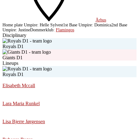
Århus
Home plate Umpire:
Helle Sylvest
1st Base Umpire:
Dominica
2nd Base
Umpire:
Justine
Dommerklub:
Flamingos
Disciplinary
Royals D1
Giants D1
Lineups
Royals D1
Elisabeth Mccall
Lara Maria Runkel
Lisa Bjerre Jørgensen