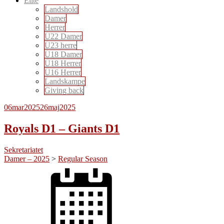
Elite
Landshold
Damer
Herrer
U22 Damer
U23 herre
U18 Damer
U18 Herrer
U16 Herrer
Landskampe
Giving back
06
mar
2025
26
maj
2025
Royals D1 – Giants D1
Sekretariatet
Damer – 2025
>
Regular Season