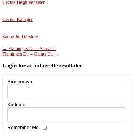
Cecilie Høgh Pedersen
Cecilie Kallager
Sanne Juul Ørskov
Post
←
Flamingos D1 – Stars D1
Flamingos D1 – Giants D1
→
navigation
Login for at indberette resultater
Brugernavn
Kodeord
Remember Me