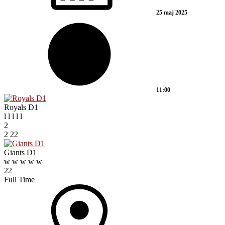
25 maj 2025
11:00
Royals D1
l
l
l
l
l
2
2
22
Giants D1
w
w
w
w
w
22
Full Time