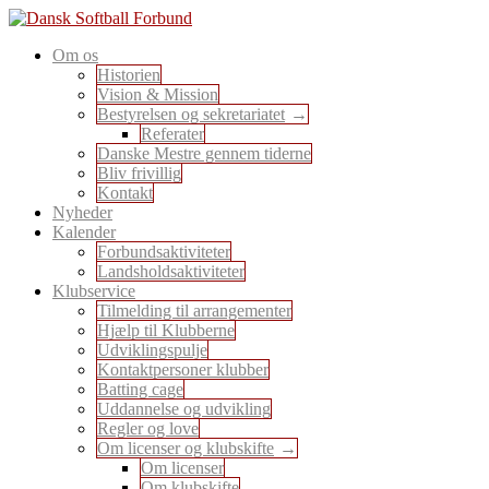
Skip
to
En sport for alle
Om os
content
Dansk Softball Forbund
Historien
Vision & Mission
Bestyrelsen og sekretariatet
Referater
Danske Mestre gennem tiderne
Bliv frivillig
Kontakt
Nyheder
Kalender
Forbundsaktiviteter
Landsholdsaktiviteter
Klubservice
Tilmelding til arrangementer
Hjælp til Klubberne
Udviklingspulje
Kontaktpersoner klubber
Batting cage
Uddannelse og udvikling
Regler og love
Om licenser og klubskifte
Om licenser
Om klubskifte