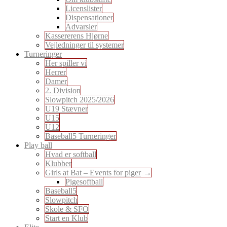
Licenslister
Dispensationer
Advarsler
Kassererens Hjørne
Vejledninger til systemer
Turneringer
Her spiller vi
Herrer
Damer
2. Division
Slowpitch 2025/2026
U19 Stævner
U15
U12
Baseball5 Turneringer
Play ball
Hvad er softball
Klubber
Girls at Bat – Events for piger
Pigesoftball
Baseball5
Slowpitch
Skole & SFO
Start en Klub