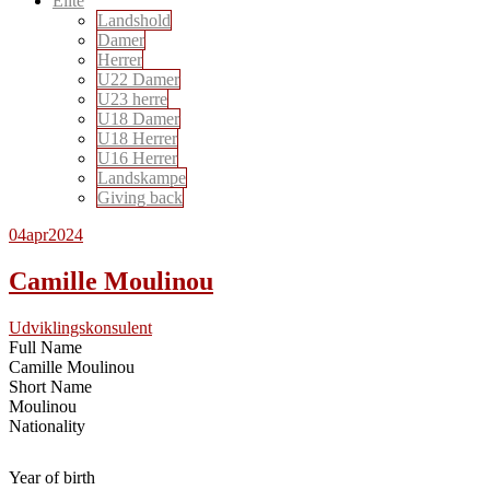
Elite
Landshold
Damer
Herrer
U22 Damer
U23 herre
U18 Damer
U18 Herrer
U16 Herrer
Landskampe
Giving back
04
apr
2024
Camille Moulinou
Udviklingskonsulent
Full Name
Camille Moulinou
Short Name
Moulinou
Nationality
Year of birth