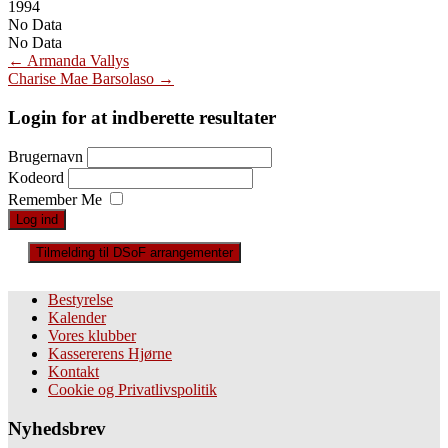
1994
No Data
No Data
Post
←
Armanda Vallys
Charise Mae Barsolaso
→
navigation
Login for at indberette resultater
Brugernavn
Kodeord
Remember Me
Tilmelding til DSoF arrangementer
Bestyrelse
Kalender
Vores klubber
Kassererens Hjørne
Kontakt
Cookie og Privatlivspolitik
Nyhedsbrev