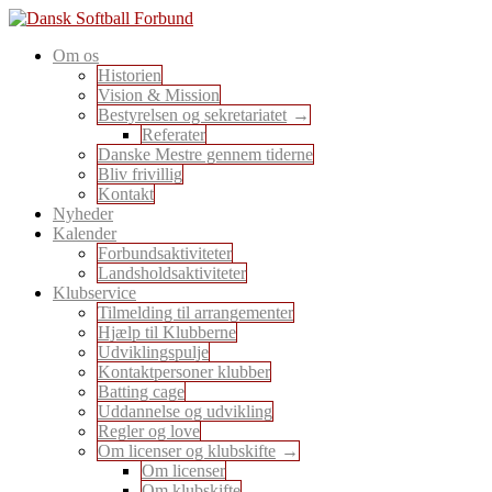
Skip
to
En sport for alle
Om os
content
Dansk Softball Forbund
Historien
Vision & Mission
Bestyrelsen og sekretariatet
Referater
Danske Mestre gennem tiderne
Bliv frivillig
Kontakt
Nyheder
Kalender
Forbundsaktiviteter
Landsholdsaktiviteter
Klubservice
Tilmelding til arrangementer
Hjælp til Klubberne
Udviklingspulje
Kontaktpersoner klubber
Batting cage
Uddannelse og udvikling
Regler og love
Om licenser og klubskifte
Om licenser
Om klubskifte