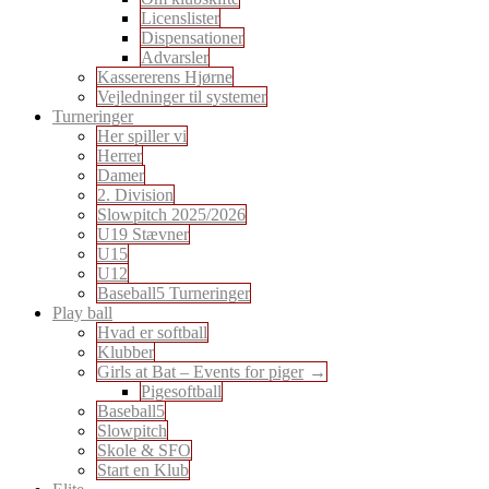
Licenslister
Dispensationer
Advarsler
Kassererens Hjørne
Vejledninger til systemer
Turneringer
Her spiller vi
Herrer
Damer
2. Division
Slowpitch 2025/2026
U19 Stævner
U15
U12
Baseball5 Turneringer
Play ball
Hvad er softball
Klubber
Girls at Bat – Events for piger
Pigesoftball
Baseball5
Slowpitch
Skole & SFO
Start en Klub