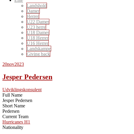
Elite
Landshold
Damer
Herrer
U22 Damer
U23 herre
U18 Damer
U18 Herrer
U16 Herrer
Landskampe
Giving back
20
nov
2023
Jesper Pedersen
Udviklingskonsulent
Full Name
Jesper Pedersen
Short Name
Pedersen
Current Team
Hurricanes H1
Nationality