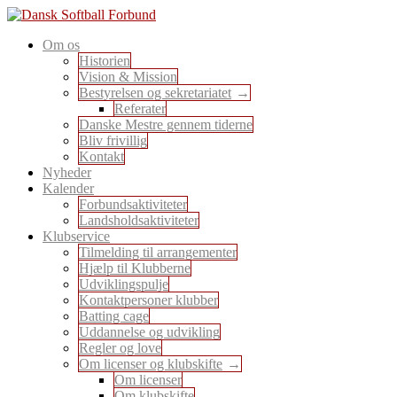
Skip
to
En sport for alle
Om os
content
Dansk Softball Forbund
Historien
Vision & Mission
Bestyrelsen og sekretariatet
Referater
Danske Mestre gennem tiderne
Bliv frivillig
Kontakt
Nyheder
Kalender
Forbundsaktiviteter
Landsholdsaktiviteter
Klubservice
Tilmelding til arrangementer
Hjælp til Klubberne
Udviklingspulje
Kontaktpersoner klubber
Batting cage
Uddannelse og udvikling
Regler og love
Om licenser og klubskifte
Om licenser
Om klubskifte