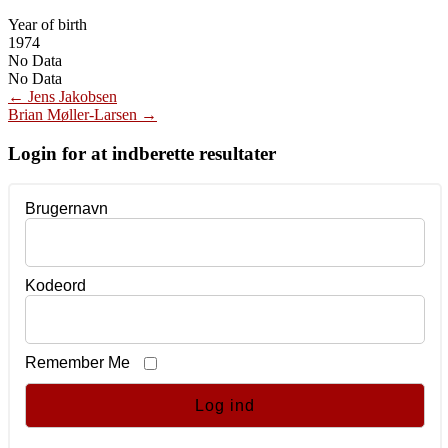
Year of birth
1974
No Data
No Data
Post
←
Jens Jakobsen
Brian Møller-Larsen
→
navigation
Login for at indberette resultater
Brugernavn
Kodeord
Remember Me