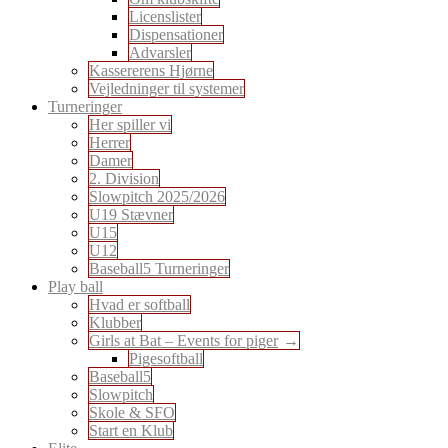
Licenslister
Dispensationer
Advarsler
Kassererens Hjørne
Vejledninger til systemer
Turneringer
Her spiller vi
Herrer
Damer
2. Division
Slowpitch 2025/2026
U19 Stævner
U15
U12
Baseball5 Turneringer
Play ball
Hvad er softball
Klubber
Girls at Bat – Events for piger
Pigesoftball
Baseball5
Slowpitch
Skole & SFO
Start en Klub