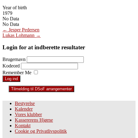
Year of birth
1979
No Data
No Data
Post
←
Jesper Pedersen
Lukas Lohmann
→
navigation
Login for at indberette resultater
Brugernavn
Kodeord
Remember Me
Tilmelding til DSoF arrangementer
Bestyrelse
Kalender
Vores klubber
Kassererens Hjørne
Kontakt
Cookie og Privatlivspolitik