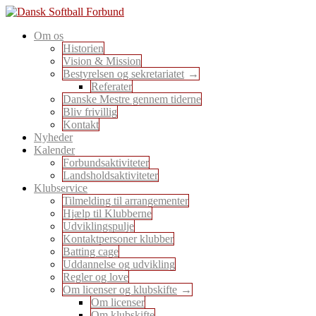
Skip
to
En sport for alle
Om os
content
Dansk Softball Forbund
Historien
Vision & Mission
Bestyrelsen og sekretariatet
Referater
Danske Mestre gennem tiderne
Bliv frivillig
Kontakt
Nyheder
Kalender
Forbundsaktiviteter
Landsholdsaktiviteter
Klubservice
Tilmelding til arrangementer
Hjælp til Klubberne
Udviklingspulje
Kontaktpersoner klubber
Batting cage
Uddannelse og udvikling
Regler og love
Om licenser og klubskifte
Om licenser
Om klubskifte