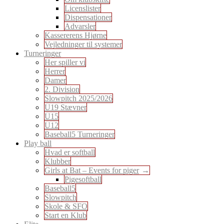
Licenslister
Dispensationer
Advarsler
Kassererens Hjørne
Vejledninger til systemer
Turneringer
Her spiller vi
Herrer
Damer
2. Division
Slowpitch 2025/2026
U19 Stævner
U15
U12
Baseball5 Turneringer
Play ball
Hvad er softball
Klubber
Girls at Bat – Events for piger
Pigesoftball
Baseball5
Slowpitch
Skole & SFO
Start en Klub