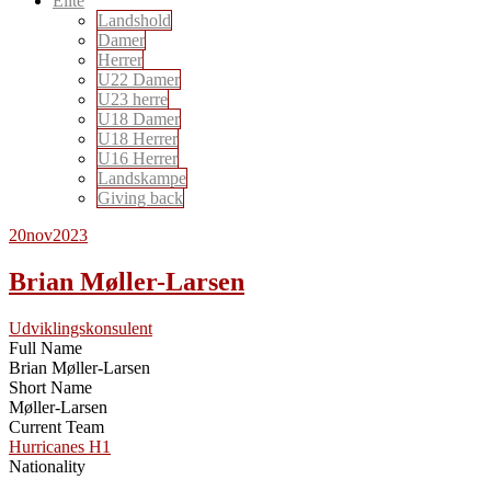
Elite
Landshold
Damer
Herrer
U22 Damer
U23 herre
U18 Damer
U18 Herrer
U16 Herrer
Landskampe
Giving back
20
nov
2023
Brian Møller-Larsen
Udviklingskonsulent
Full Name
Brian Møller-Larsen
Short Name
Møller-Larsen
Current Team
Hurricanes H1
Nationality