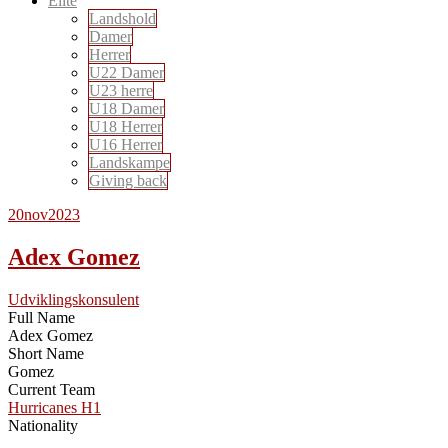
Elite
Landshold
Damer
Herrer
U22 Damer
U23 herre
U18 Damer
U18 Herrer
U16 Herrer
Landskampe
Giving back
20
nov
2023
Adex Gomez
Udviklingskonsulent
Full Name
Adex Gomez
Short Name
Gomez
Current Team
Hurricanes H1
Nationality