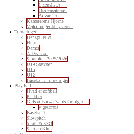
Licenslister
Dispensationer
Advarsler
Kassererens Hjørne
Vejledninger til systemer
Turneringer
Her spiller vi
Herrer
Damer
2. Division
Slowpitch 2025/2026
U19 Stævner
U15
U12
Baseball5 Turneringer
Play ball
Hvad er softball
Klubber
Girls at Bat – Events for piger
Pigesoftball
Baseball5
Slowpitch
Skole & SFO
Start en Klub