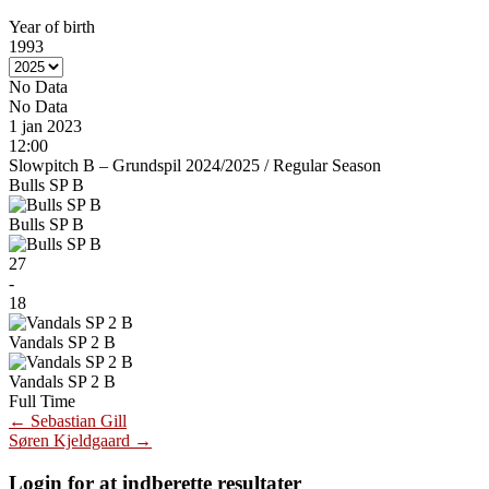
Year of birth
1993
No Data
No Data
1 jan 2023
12:00
Slowpitch B – Grundspil 2024/2025
/
Regular Season
Bulls SP B
Bulls SP B
27
-
18
Vandals SP 2 B
Vandals SP 2 B
Full Time
Post
←
Sebastian Gill
Søren Kjeldgaard
→
navigation
Login for at indberette resultater