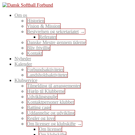
Skip
to
En sport for alle
Om os
content
Dansk Softball Forbund
Historien
Vision & Mission
Bestyrelsen og sekretariatet
Referater
Danske Mestre gennem tiderne
Bliv frivillig
Kontakt
Nyheder
Kalender
Forbundsaktiviteter
Landsholdsaktiviteter
Klubservice
Tilmelding til arrangementer
Hjælp til Klubberne
Udviklingspulje
Kontaktpersoner klubber
Batting cage
Uddannelse og udvikling
Regler og love
Om licenser og klubskifte
Om licenser
Om klubskifte