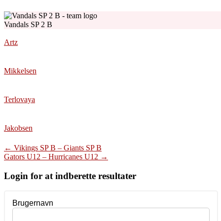
Vandals SP 2 B
Artz
Mikkelsen
Terlovaya
Jakobsen
Post
←
Vikings SP B – Giants SP B
Gators U12 – Hurricanes U12
→
navigation
Login for at indberette resultater
Brugernavn