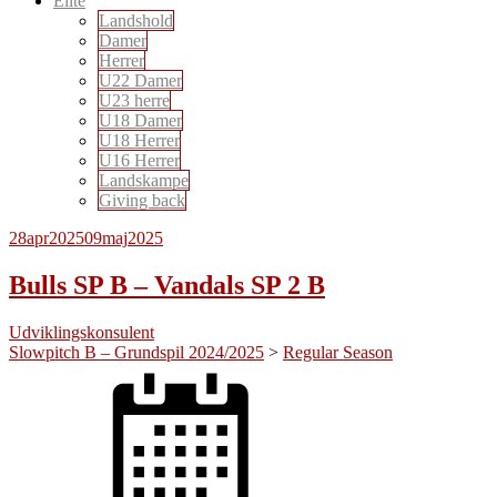
Elite
Landshold
Damer
Herrer
U22 Damer
U23 herre
U18 Damer
U18 Herrer
U16 Herrer
Landskampe
Giving back
28
apr
2025
09
maj
2025
Bulls SP B – Vandals SP 2 B
Udviklingskonsulent
Slowpitch B – Grundspil 2024/2025
>
Regular Season