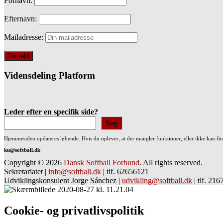
Fornavn:
Efternavn:
Mailadresse:
Vidensdeling Platform
Leder efter en specifik side?
Søg
Hjemmesiden opdateres løbende. Hvis du oplever, at der mangler funktioner, eller ikke kan fi
ku@softball.dk
Copyright © 2026
Dansk Softball Forbund
. All rights reserved.
Sekretariatet
|
info@softball.dk
|
tlf. 62656121
Udviklingskonsulent Jorge Sánchez
|
udvikling@softball.dk
|
tlf. 21
Cookie- og privatlivspolitik