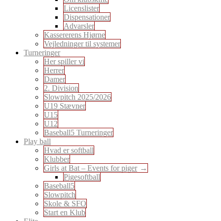
Licenslister
Dispensationer
Advarsler
Kassererens Hjørne
Vejledninger til systemer
Turneringer
Her spiller vi
Herrer
Damer
2. Division
Slowpitch 2025/2026
U19 Stævner
U15
U12
Baseball5 Turneringer
Play ball
Hvad er softball
Klubber
Girls at Bat – Events for piger
Pigesoftball
Baseball5
Slowpitch
Skole & SFO
Start en Klub