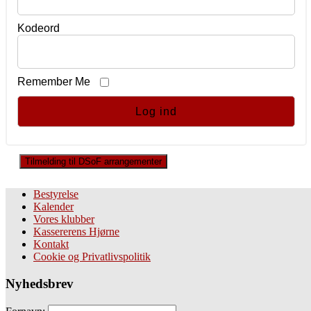
Kodeord
Remember Me
Tilmelding til DSoF arrangementer
Bestyrelse
Kalender
Vores klubber
Kassererens Hjørne
Kontakt
Cookie og Privatlivspolitik
Nyhedsbrev