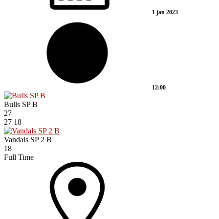
1 jan 2023
12:00
Bulls SP B
27
27
18
Vandals SP 2 B
18
Full Time