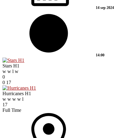
14 sep 2024
14:00
Stars H1
w
w
l
w
0
0
17
Hurricanes H1
w
w
w
w
l
17
Full Time