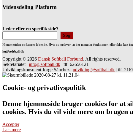
Vidensdeling Platform
Leder efter en specifik side?
Søg
Hjemmesiden opdateres løbende. Hvis du oplever, at der mangler funktioner, eller ikke kan fi
ku@softball.dk
Copyright © 2026
Dansk Softball Forbund
. All rights reserved.
Sekretariatet
|
info@softball.dk
|
tlf. 62656121
Udviklingskonsulent Jorge Sánchez
|
udvikling@softball.dk
|
tlf. 21
Cookie- og privatlivspolitik
Denne hjemmeside bruger cookies for at sik
cookies. Hvis du vil vide mere om bruge
Accepter
Læs mere