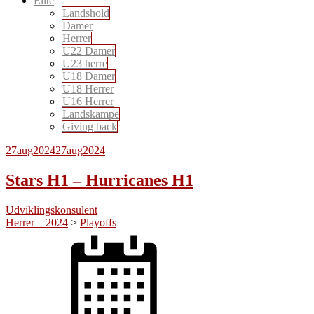
Elite
Landshold
Damer
Herrer
U22 Damer
U23 herre
U18 Damer
U18 Herrer
U16 Herrer
Landskampe
Giving back
27
aug
2024
27
aug
2024
Stars H1 – Hurricanes H1
Udviklingskonsulent
Herrer – 2024
>
Playoffs