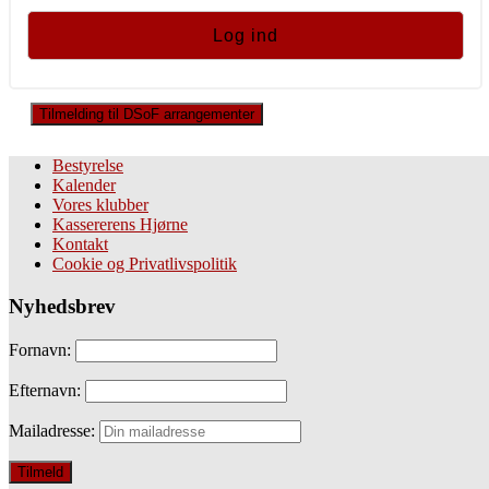
Tilmelding til DSoF arrangementer
Bestyrelse
Kalender
Vores klubber
Kassererens Hjørne
Kontakt
Cookie og Privatlivspolitik
Nyhedsbrev
Fornavn:
Efternavn:
Mailadresse: