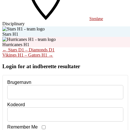
Stenløse
Disciplinary
Stars H1
Hurricanes H1
Post
←
Stars D1 – Diamonds D1
Vikings H1 – Gators H1
→
navigation
Login for at indberette resultater
Brugernavn
Kodeord
Remember Me