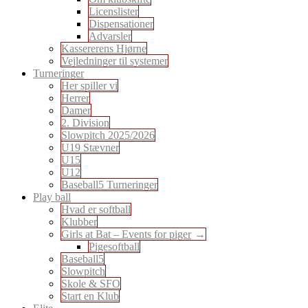
Licenslister
Dispensationer
Advarsler
Kassererens Hjørne
Vejledninger til systemer
Turneringer
Her spiller vi
Herrer
Damer
2. Division
Slowpitch 2025/2026
U19 Stævner
U15
U12
Baseball5 Turneringer
Play ball
Hvad er softball
Klubber
Girls at Bat – Events for piger
Pigesoftball
Baseball5
Slowpitch
Skole & SFO
Start en Klub