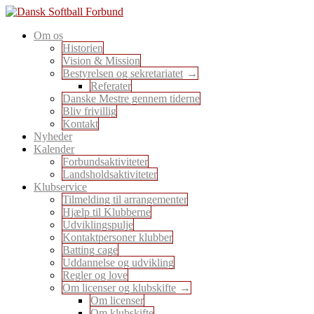
Skip
to
En sport for alle
Om os
content
Dansk Softball Forbund
Historien
Vision & Mission
Bestyrelsen og sekretariatet
Referater
Danske Mestre gennem tiderne
Bliv frivillig
Kontakt
Nyheder
Kalender
Forbundsaktiviteter
Landsholdsaktiviteter
Klubservice
Tilmelding til arrangementer
Hjælp til Klubberne
Udviklingspulje
Kontaktpersoner klubber
Batting cage
Uddannelse og udvikling
Regler og love
Om licenser og klubskifte
Om licenser
Om klubskifte