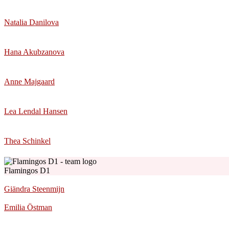
Natalia Danilova
Hana Akubzanova
Anne Majgaard
Lea Lendal Hansen
Thea Schinkel
Flamingos D1
Giändra Steenmijn
Emilia Östman