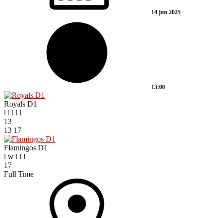
14 jun 2025
13:00
Royals D1
l
l
l
l
l
13
13
17
Flamingos D1
l
w
l
l
l
17
Full Time