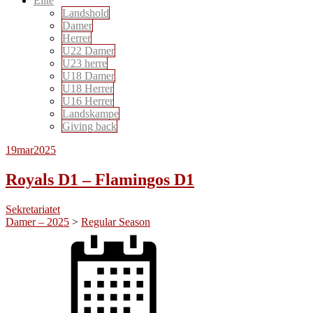
Elite
Landshold
Damer
Herrer
U22 Damer
U23 herre
U18 Damer
U18 Herrer
U16 Herrer
Landskampe
Giving back
19
mar
2025
Royals D1 – Flamingos D1
Sekretariatet
Damer – 2025
>
Regular Season