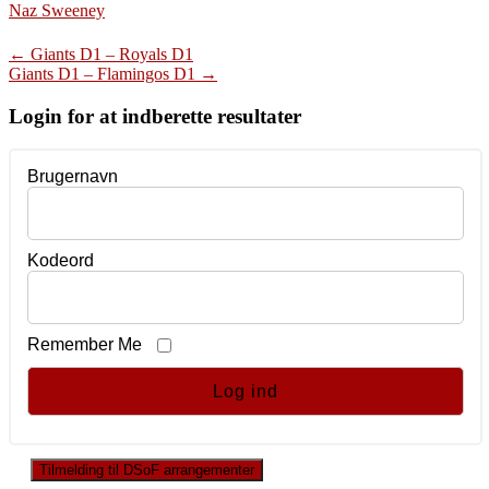
Naz Sweeney
Post
←
Giants D1 – Royals D1
Giants D1 – Flamingos D1
→
navigation
Login for at indberette resultater
Brugernavn
Kodeord
Remember Me
Tilmelding til DSoF arrangementer