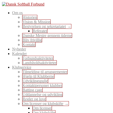
Skip
to
En sport for alle
Om os
content
Dansk Softball Forbund
Historien
Vision & Mission
Bestyrelsen og sekretariatet
Referater
Danske Mestre gennem tiderne
Bliv frivillig
Kontakt
Nyheder
Kalender
Forbundsaktiviteter
Landsholdsaktiviteter
Klubservice
Tilmelding til arrangementer
Hjælp til Klubberne
Udviklingspulje
Kontaktpersoner klubber
Batting cage
Uddannelse og udvikling
Regler og love
Om licenser og klubskifte
Om licenser
Om klubskifte