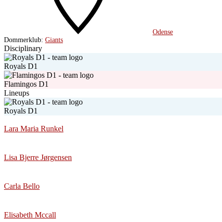
Odense
Dommerklub:
Giants
Disciplinary
Royals D1
Flamingos D1
Lineups
Royals D1
Lara Maria Runkel
Lisa Bjerre Jørgensen
Carla Bello
Elisabeth Mccall