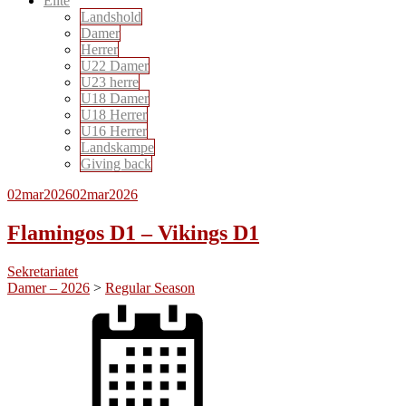
Elite
Landshold
Damer
Herrer
U22 Damer
U23 herre
U18 Damer
U18 Herrer
U16 Herrer
Landskampe
Giving back
02
mar
2026
02
mar
2026
Flamingos D1 – Vikings D1
Sekretariatet
Damer – 2026
>
Regular Season