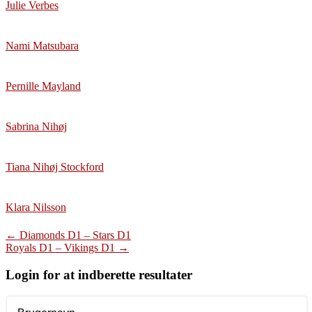
Julie Verbes
Nami Matsubara
Pernille Mayland
Sabrina Nihøj
Tiana Nihøj Stockford
Klara Nilsson
Post
←
Diamonds D1 – Stars D1
Royals D1 – Vikings D1
→
navigation
Login for at indberette resultater