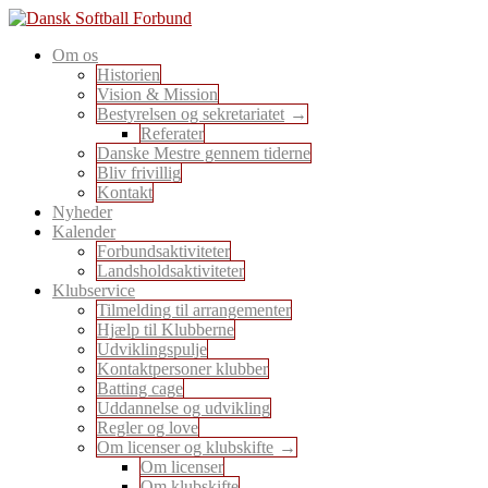
Skip
to
En sport for alle
Om os
content
Dansk Softball Forbund
Historien
Vision & Mission
Bestyrelsen og sekretariatet
Referater
Danske Mestre gennem tiderne
Bliv frivillig
Kontakt
Nyheder
Kalender
Forbundsaktiviteter
Landsholdsaktiviteter
Klubservice
Tilmelding til arrangementer
Hjælp til Klubberne
Udviklingspulje
Kontaktpersoner klubber
Batting cage
Uddannelse og udvikling
Regler og love
Om licenser og klubskifte
Om licenser
Om klubskifte