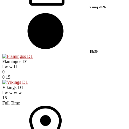
7 maj 2026
18:30
Flamingos D1
l
w
w
l
l
0
0
15
Vikings D1
l
w
w
w
w
15
Full Time