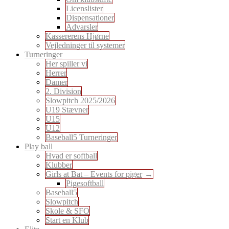
Licenslister
Dispensationer
Advarsler
Kassererens Hjørne
Vejledninger til systemer
Turneringer
Her spiller vi
Herrer
Damer
2. Division
Slowpitch 2025/2026
U19 Stævner
U15
U12
Baseball5 Turneringer
Play ball
Hvad er softball
Klubber
Girls at Bat – Events for piger
Pigesoftball
Baseball5
Slowpitch
Skole & SFO
Start en Klub