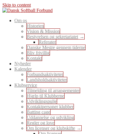
Skip to content
En sport for alle
Om os
Dansk Softball Forbund
Historien
Vision & Mission
Bestyrelsen og sekretariatet
Referater
Danske Mestre gennem tiderne
Bliv frivillig
Kontakt
Nyheder
Kalender
Forbundsaktiviteter
Landsholdsaktiviteter
Klubservice
Tilmelding til arrangementer
Hjælp til Klubberne
Udviklingspulje
Kontaktpersoner klubber
Batting cage
Uddannelse og udvikling
Regler og love
Om licenser og klubskifte
Om licenser