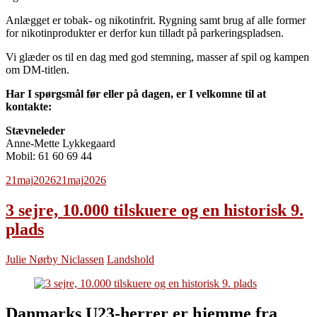
Anlægget er tobak- og nikotinfrit. Rygning samt brug af alle former
for nikotinprodukter er derfor kun tilladt på parkeringspladsen.
Vi glæder os til en dag med god stemning, masser af spil og kampen
om DM-titlen.
Har I spørgsmål før eller på dagen, er I velkomne til at
kontakte:
Stævneleder
Anne-Mette Lykkegaard
Mobil: 61 60 69 44
21
maj
2026
21
maj
2026
3 sejre, 10.000 tilskuere og en historisk 9.
plads
Julie Nørby Niclassen
Landshold
Danmarks U23-herrer er hjemme fra