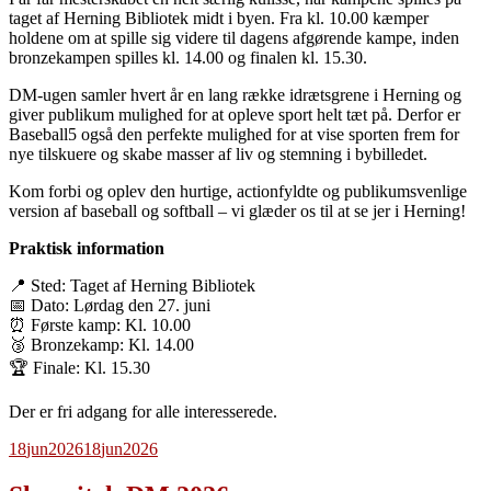
taget af Herning Bibliotek midt i byen. Fra kl. 10.00 kæmper
holdene om at spille sig videre til dagens afgørende kampe, inden
bronzekampen spilles kl. 14.00 og finalen kl. 15.30.
DM-ugen samler hvert år en lang række idrætsgrene i Herning og
giver publikum mulighed for at opleve sport helt tæt på. Derfor er
Baseball5 også den perfekte mulighed for at vise sporten frem for
nye tilskuere og skabe masser af liv og stemning i bybilledet.
Kom forbi og oplev den hurtige, actionfyldte og publikumsvenlige
version af baseball og softball – vi glæder os til at se jer i Herning!
Praktisk information
📍 Sted: Taget af Herning Bibliotek
📅 Dato: Lørdag den 27. juni
⏰ Første kamp: Kl. 10.00
🥉 Bronzekamp: Kl. 14.00
🏆 Finale: Kl. 15.30
Der er fri adgang for alle interesserede.
18
jun
2026
18
jun
2026