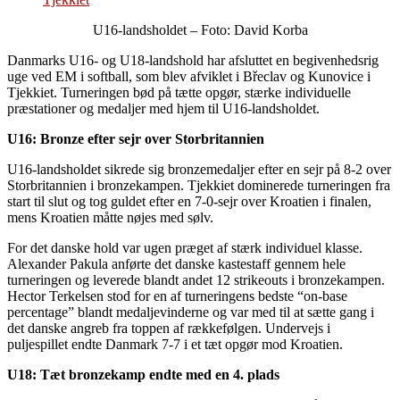
U16-landsholdet – Foto: David Korba
Danmarks U16- og U18-landshold har afsluttet en begivenhedsrig
uge ved EM i softball, som blev afviklet i Břeclav og Kunovice i
Tjekkiet. Turneringen bød på tætte opgør, stærke individuelle
præstationer og medaljer med hjem til U16-landsholdet.
U16: Bronze efter sejr over Storbritannien
U16-landsholdet sikrede sig bronzemedaljer efter en sejr på 8-2 over
Storbritannien i bronzekampen. Tjekkiet dominerede turneringen fra
start til slut og tog guldet efter en 7-0-sejr over Kroatien i finalen,
mens Kroatien måtte nøjes med sølv.
For det danske hold var ugen præget af stærk individuel klasse.
Alexander Pakula anførte det danske kastestaff gennem hele
turneringen og leverede blandt andet 12 strikeouts i bronzekampen.
Hector Terkelsen stod for en af turneringens bedste “on-base
percentage” blandt medaljevinderne og var med til at sætte gang i
det danske angreb fra toppen af rækkefølgen. Undervejs i
puljespillet endte Danmark 7-7 i et tæt opgør mod Kroatien.
U18: Tæt bronzekamp endte med en 4. plads