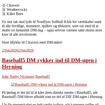
🥇 Cleavers
🥈 Weathercocks
🥉 Killer Bees
En stor tak skal lyde til Nordfyns Softball Klub for værtskabet samt
til alle frivillige, dommere, spillere og tilskuere, som var med til at
skabe en fantastisk DM-dag – også selvom varmen satte ekstra store
krav til alle involverede.
Stort tillykke til Cleavers med DM-titlen!
23
jun
2026
23
jun
2026
Baseball5 DM rykker ind til DM-ugen i
Herning
Julie Nørby Niclassen
Baseball5
På lørdag er det tid til at kåre årets danske mestre i Baseball5, når
Baseball5 DM bliver afholdt som en del af DIF DM-ugen i Herning.
I år får mesterskabet en helt særlig kulisse, når kampene spilles på