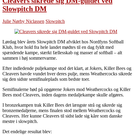
Cleavers sikrede sig DM-guldet ved
Slowpitch DM
Julie Nørby Niclassen
Slowpitch
Lørdag blev årets Slowpitch DM afviklet hos Nordfyns Softball
Klub, hvor hold fra hele landet mødtes til en dag fyldt med
spændende kampe, stærkt fællesskab og masser af softball – alt
sammen i høj sommervarme.
Efter indledende puljekampe stod det klart, at Jokers, Killer Bees og
Cleavers havde vundet hver deres pulje, mens Weathercocks sikrede
sig den sidste semifinaleplads som bedste toer.
Semifinalerne bød på opgørene Jokers mod Weathercocks og Killer
Bees mod Cleavers, inden dagens medaljekampe skulle afgøres.
I bronzekampen trak Killer Bees det længste strå og sikrede sig
bronzemedaljerne, mens finalen stod mellem Weathercocks og
Cleavers. Her kunne Cleavers til sidst lade sig kåre som danske
mestre i slowpitch.
Det endelige resultat blev: