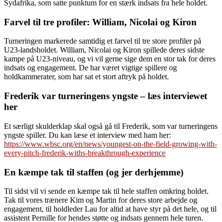
Sydafrika, som satte punktum for en stærk indsats fra hele holdet.
Farvel til tre profiler: William, Nicolai og Kiron
Turneringen markerede samtidig et farvel til tre store profiler på
U23-landsholdet. William, Nicolai og Kiron spillede deres sidste
kampe på U23-niveau, og vi vil gerne sige dem en stor tak for deres
indsats og engagement. De har været vigtige spillere og
holdkammerater, som har sat et stort aftryk på holdet.
Frederik var turneringens yngste – læs interviewet
her
Et særligt skulderklap skal også gå til Frederik, som var turneringens
yngste spiller. Du kan læse et interview med ham her:
https://www.wbsc.org/en/news/youngest-on-the-field-growing-with-
every-pitch-frederik-withs-breakthrough-experience
En kæmpe tak til staffen (og jer derhjemme)
Til sidst vil vi sende en kæmpe tak til hele staffen omkring holdet.
Tak til vores trænere Kim og Martin for deres store arbejde og
engagement, til holdleder Lau for altid at have styr på det hele, og til
assistent Pernille for hendes støtte og indsats gennem hele turen.