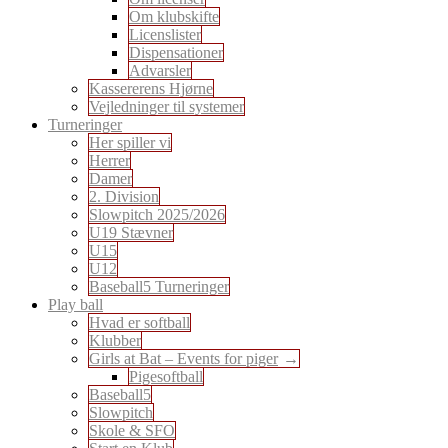
Om klubskifte
Licenslister
Dispensationer
Advarsler
Kassererens Hjørne
Vejledninger til systemer
Turneringer
Her spiller vi
Herrer
Damer
2. Division
Slowpitch 2025/2026
U19 Stævner
U15
U12
Baseball5 Turneringer
Play ball
Hvad er softball
Klubber
Girls at Bat – Events for piger
Pigesoftball
Baseball5
Slowpitch
Skole & SFO