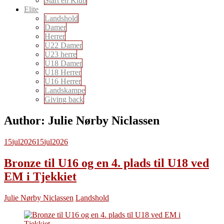
Start en Klub
Elite
Landshold
Damer
Herrer
U22 Damer
U23 herre
U18 Damer
U18 Herrer
U16 Herrer
Landskampe
Giving back
Author:
Julie Nørby Niclassen
15
jul
2026
15
jul
2026
Bronze til U16 og en 4. plads til U18 ved
EM i Tjekkiet
Julie Nørby Niclassen
Landshold