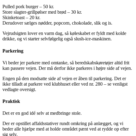
Pulled pork burger – 50 kr.
Store slagter-grillpølser med brød – 30 kr.
Skinketoast – 20 kr.
Derudover sælges nødder, popcorn, chokolade, slik og is.
Vejrudsigten lover en varm dag, så køleskabet er fyldt med kolde
drikke, og vi starter selvfølgelig også slush-ice-maskinen.
Parkering
Vi beder jer parkere med omtanke, så beredskabskøretøjer altid frit
kan passere vejen. Der må derfor ikke parkeres i højre side af vejen.
Engen på den modsatte side af vejen er åben til parkering. Det er
ikke tilladt at parkere ved klubhuset eller ved nr. 280 – se venligst
vedlagte oversigt.
Praktisk
Det er en god idé selv at medbringe stole.
Der er opstillet affaldsstativer rundt omkring på anlægget, og vi
beder alle hjælpe med at holde området pænt ved at rydde op efter
sig selv.