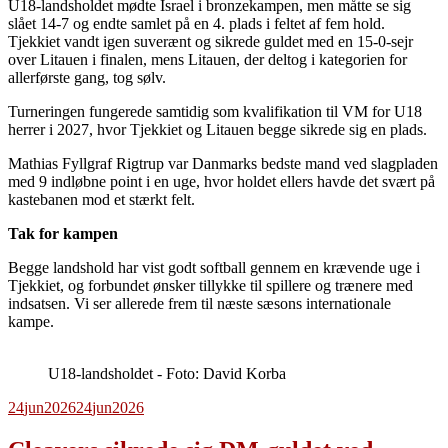
U18-landsholdet mødte Israel i bronzekampen, men måtte se sig
slået 14-7 og endte samlet på en 4. plads i feltet af fem hold.
Tjekkiet vandt igen suverænt og sikrede guldet med en 15-0-sejr
over Litauen i finalen, mens Litauen, der deltog i kategorien for
allerførste gang, tog sølv.
Turneringen fungerede samtidig som kvalifikation til VM for U18
herrer i 2027, hvor Tjekkiet og Litauen begge sikrede sig en plads.
Mathias Fyllgraf Rigtrup var Danmarks bedste mand ved slagpladen
med 9 indløbne point i en uge, hvor holdet ellers havde det svært på
kastebanen mod et stærkt felt.
Tak for kampen
Begge landshold har vist godt softball gennem en krævende uge i
Tjekkiet, og forbundet ønsker tillykke til spillere og trænere med
indsatsen. Vi ser allerede frem til næste sæsons internationale
kampe.
U18-landsholdet - Foto: David Korba
24
jun
2026
24
jun
2026