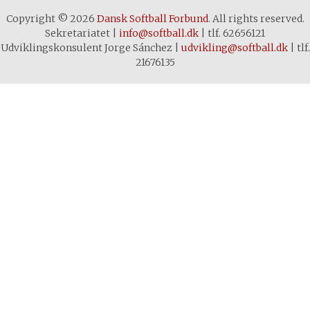
Copyright © 2026
Dansk Softball Forbund
. All rights reserved.
Sekretariatet
|
info@softball.dk
|
tlf. 62656121
Udviklingskonsulent Jorge Sánchez
|
udvikling@softball.dk
|
tlf.
21676135
Cookie- og privatlivspolitik
Denne hjemmeside bruger cookies
for at sikre dig den bedste
oplevelse. Ved at klikke rundt på
sitet accepterer du brugen af
cookies. Hvis du vil vide mere om
brugen af cookies på denne
hjemmeside, klik på "LÆS MERE"