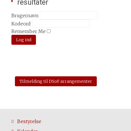
resultater
Brugernavn
Kodeord
Remember Me
Tilmelding til DSoF arrangementer
Bestyrelse