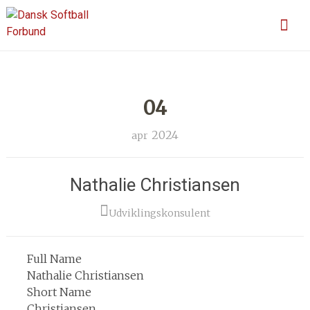
Skip
En sport for alle
Dansk Softball Forbund
to
content
04
2024
apr
Nathalie Christiansen
Udviklingskonsulent
Full Name
Nathalie Christiansen
Short Name
Christiansen