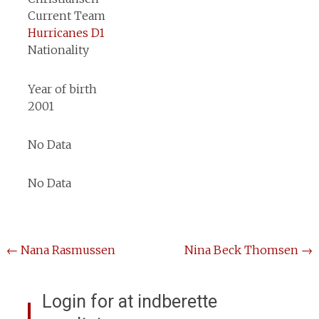
Current Team
Hurricanes D1
Nationality
Year of birth
2001
No Data
No Data
Post
←
Nana Rasmussen
Nina Beck Thomsen
→
navigation
Login for at indberette