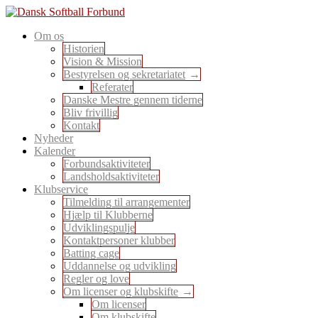
Skip
to
En sport for alle
Om os
content
Dansk Softball Forbund
Historien
Vision & Mission
Bestyrelsen og sekretariatet
Referater
Danske Mestre gennem tiderne
Bliv frivillig
Kontakt
Nyheder
Kalender
Forbundsaktiviteter
Landsholdsaktiviteter
Klubservice
Tilmelding til arrangementer
Hjælp til Klubberne
Udviklingspulje
Kontaktpersoner klubber
Batting cage
Uddannelse og udvikling
Regler og love
Om licenser og klubskifte
Om licenser
Om klubskifte