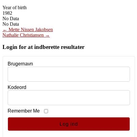
Year of birth
1982
No Data
No Data
Post
←
Mette Nissen Jakobsen
Nathalie Christiansen
→
navigation
Login for at indberette resultater
Brugernavn
Kodeord
Remember Me