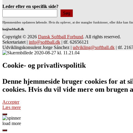
Leder efter en specifik side?
Søg
Hjemmesiden opdateres løbende. Hvis du oplever, at der mangler funktioner, eller ikke kan fi
ku@softball.dk
Copyright © 2026
Dansk Softball Forbund
. All rights reserved.
Sekretariatet
|
info@softball.dk
|
tlf. 62656121
Udviklingskonsulent Jorge Sánchez
|
udvikling@softball.dk
|
tlf. 21
Cookie- og privatlivspolitik
Denne hjemmeside bruger cookies for at sik
cookies. Hvis du vil vide mere om bruge
Accepter
Læs mere
load more