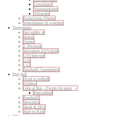
Licenslister
Dispensationer
Advarsler
Kassererens Hjørne
Vejledninger til systemer
Turneringer
Her spiller vi
Herrer
Damer
2. Division
Slowpitch 2025/2026
U19 Stævner
U15
U12
Baseball5 Turneringer
Play ball
Hvad er softball
Klubber
Girls at Bat – Events for piger
Pigesoftball
Baseball5
Slowpitch
Skole & SFO
Start en Klub