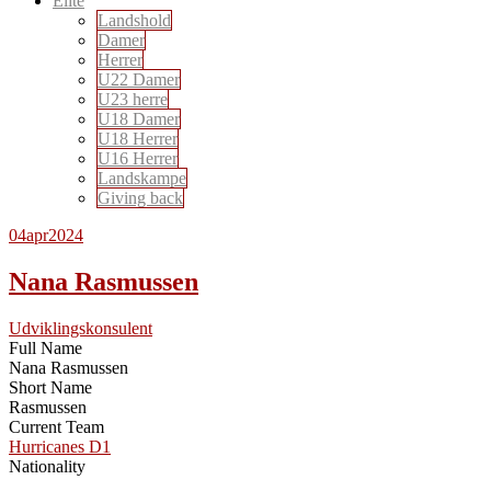
Elite
Landshold
Damer
Herrer
U22 Damer
U23 herre
U18 Damer
U18 Herrer
U16 Herrer
Landskampe
Giving back
04
apr
2024
Nana Rasmussen
Udviklingskonsulent
Full Name
Nana Rasmussen
Short Name
Rasmussen
Current Team
Hurricanes D1
Nationality