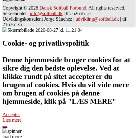
ku@softball.dk
Copyright © 2026
Dansk Softball Forbund
. All rights reserved.
Sekretariatet
|
info@softball.dk
|
tlf. 62656121
Udviklingskonsulent Jorge Sánchez
|
udvikling@softball.dk
|
tlf.
21676135
Cookie- og privatlivspolitik
Denne hjemmeside bruger cookies for at
sikre dig den bedste oplevelse. Ved at
klikke rundt på sitet accepterer du
brugen af cookies. Hvis du vil vide mere
om brugen af cookies på denne
hjemmeside, klik på "LÆS MERE"
Accepter
Læs mere
load more