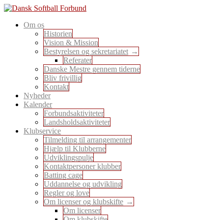
Skip
to
En sport for alle
Om os
content
Dansk Softball Forbund
Historien
Vision & Mission
Bestyrelsen og sekretariatet
Referater
Danske Mestre gennem tiderne
Bliv frivillig
Kontakt
Nyheder
Kalender
Forbundsaktiviteter
Landsholdsaktiviteter
Klubservice
Tilmelding til arrangementer
Hjælp til Klubberne
Udviklingspulje
Kontaktpersoner klubber
Batting cage
Uddannelse og udvikling
Regler og love
Om licenser og klubskifte
Om licenser
Om klubskifte