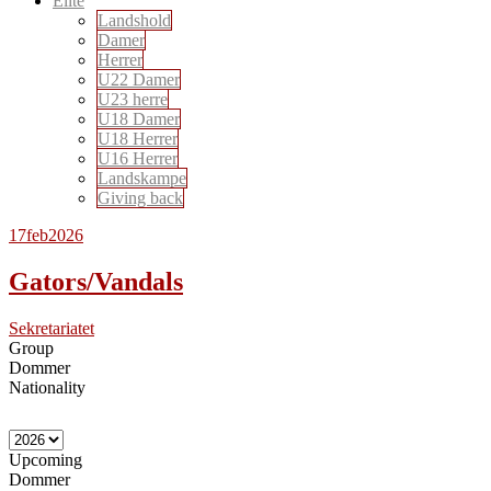
Elite
Landshold
Damer
Herrer
U22 Damer
U23 herre
U18 Damer
U18 Herrer
U16 Herrer
Landskampe
Giving back
17
feb
2026
Gators/Vandals
Sekretariatet
Group
Dommer
Nationality
Upcoming
Dommer