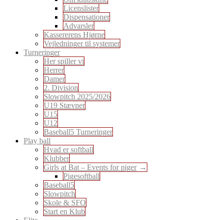
Licenslister
Dispensationer
Advarsler
Kassererens Hjørne
Vejledninger til systemer
Turneringer
Her spiller vi
Herrer
Damer
2. Division
Slowpitch 2025/2026
U19 Stævner
U15
U12
Baseball5 Turneringer
Play ball
Hvad er softball
Klubber
Girls at Bat – Events for piger
Pigesoftball
Baseball5
Slowpitch
Skole & SFO
Start en Klub