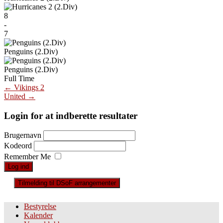
8
-
7
Penguins (2.Div)
Penguins (2.Div)
Full Time
Post
←
Vikings 2
United
→
navigation
Login for at indberette resultater
Brugernavn
Kodeord
Remember Me
Tilmelding til DSoF arrangementer
Bestyrelse
Kalender