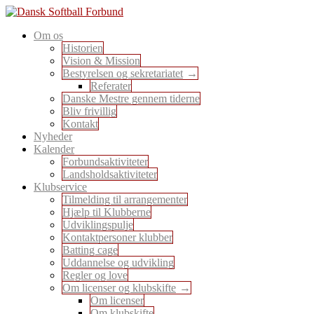
Skip
to
En sport for alle
Om os
content
Dansk Softball Forbund
Historien
Vision & Mission
Bestyrelsen og sekretariatet
Referater
Danske Mestre gennem tiderne
Bliv frivillig
Kontakt
Nyheder
Kalender
Forbundsaktiviteter
Landsholdsaktiviteter
Klubservice
Tilmelding til arrangementer
Hjælp til Klubberne
Udviklingspulje
Kontaktpersoner klubber
Batting cage
Uddannelse og udvikling
Regler og love
Om licenser og klubskifte
Om licenser
Om klubskifte