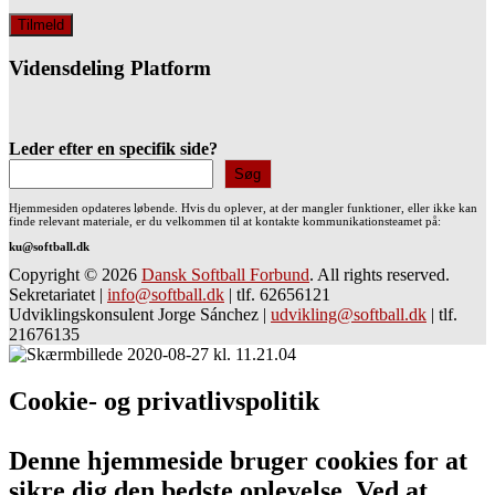
Vidensdeling Platform
Leder efter en specifik side?
Søg
Hjemmesiden opdateres løbende. Hvis du oplever, at der mangler funktioner, eller ikke kan
finde relevant materiale, er du velkommen til at kontakte kommunikationsteamet på:
ku@softball.dk
Copyright © 2026
Dansk Softball Forbund
. All rights reserved.
Sekretariatet
|
info@softball.dk
|
tlf. 62656121
Udviklingskonsulent Jorge Sánchez
|
udvikling@softball.dk
|
tlf.
21676135
Cookie- og privatlivspolitik
Denne hjemmeside bruger cookies for at
sikre dig den bedste oplevelse. Ved at