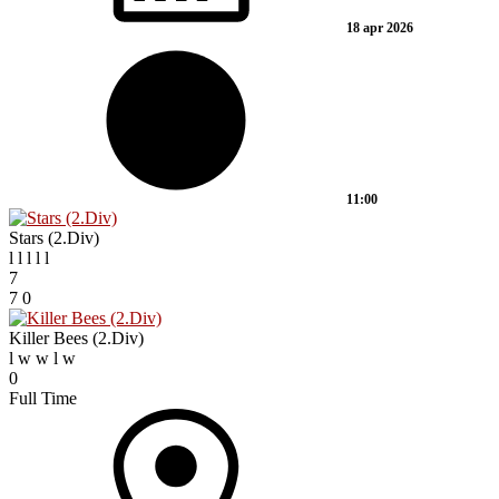
18 apr 2026
11:00
Stars (2.Div)
l
l
l
l
l
7
7
0
Killer Bees (2.Div)
l
w
w
l
w
0
Full Time