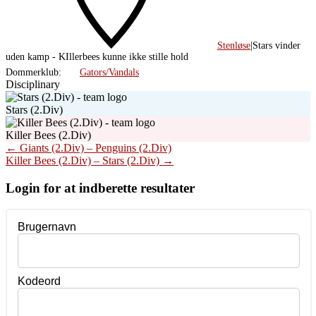
Stenløse
|
Stars vinder
uden kamp - KIllerbees kunne ikke stille hold
Dommerklub:
Gators/Vandals
Disciplinary
Stars (2.Div)
Killer Bees (2.Div)
Post
←
Giants (2.Div) – Penguins (2.Div)
Killer Bees (2.Div) – Stars (2.Div)
→
navigation
Login for at indberette resultater
Brugernavn
Kodeord