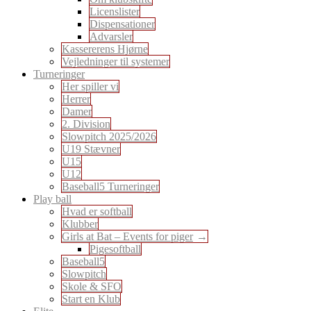
Licenslister
Dispensationer
Advarsler
Kassererens Hjørne
Vejledninger til systemer
Turneringer
Her spiller vi
Herrer
Damer
2. Division
Slowpitch 2025/2026
U19 Stævner
U15
U12
Baseball5 Turneringer
Play ball
Hvad er softball
Klubber
Girls at Bat – Events for piger
Pigesoftball
Baseball5
Slowpitch
Skole & SFO
Start en Klub