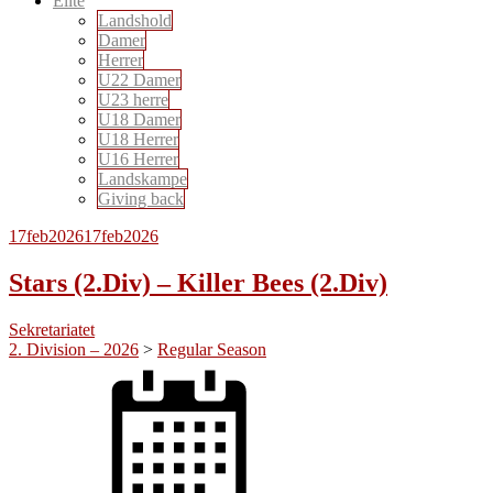
Elite
Landshold
Damer
Herrer
U22 Damer
U23 herre
U18 Damer
U18 Herrer
U16 Herrer
Landskampe
Giving back
17
feb
2026
17
feb
2026
Stars (2.Div) – Killer Bees (2.Div)
Sekretariatet
2. Division – 2026
>
Regular Season