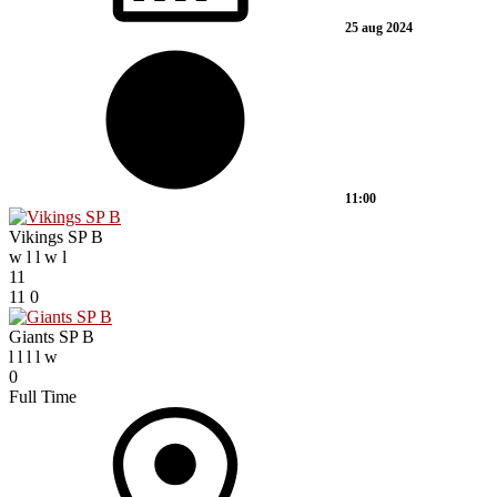
25 aug 2024
11:00
Vikings SP B
w
l
l
w
l
11
11
0
Giants SP B
l
l
l
l
w
0
Full Time