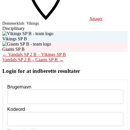
Amager
Dommerklub:
Vikings
Disciplinary
Vikings SP B
Giants SP B
Post
←
Vandals SP 2 B – Vikings SP B
Vandals SP 2 B – Giants SP B
→
navigation
Login for at indberette resultater
Brugernavn
Kodeord