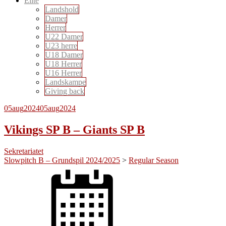
Elite
Landshold
Damer
Herrer
U22 Damer
U23 herre
U18 Damer
U18 Herrer
U16 Herrer
Landskampe
Giving back
05
aug
2024
05
aug
2024
Vikings SP B – Giants SP B
Sekretariatet
Slowpitch B – Grundspil 2024/2025
>
Regular Season