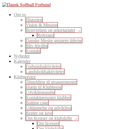
Skip
to
En sport for alle
Om os
content
Dansk Softball Forbund
Historien
Vision & Mission
Bestyrelsen og sekretariatet
Referater
Danske Mestre gennem tiderne
Bliv frivillig
Kontakt
Nyheder
Kalender
Forbundsaktiviteter
Landsholdsaktiviteter
Klubservice
Tilmelding til arrangementer
Hjælp til Klubberne
Udviklingspulje
Kontaktpersoner klubber
Batting cage
Uddannelse og udvikling
Regler og love
Om licenser og klubskifte
Om licenser
Om klubskifte