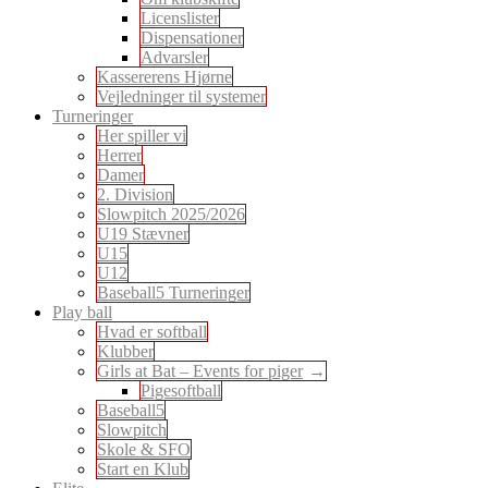
Licenslister
Dispensationer
Advarsler
Kassererens Hjørne
Vejledninger til systemer
Turneringer
Her spiller vi
Herrer
Damer
2. Division
Slowpitch 2025/2026
U19 Stævner
U15
U12
Baseball5 Turneringer
Play ball
Hvad er softball
Klubber
Girls at Bat – Events for piger
Pigesoftball
Baseball5
Slowpitch
Skole & SFO
Start en Klub