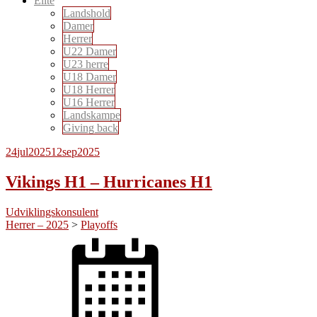
Elite
Landshold
Damer
Herrer
U22 Damer
U23 herre
U18 Damer
U18 Herrer
U16 Herrer
Landskampe
Giving back
24
jul
2025
12
sep
2025
Vikings H1 – Hurricanes H1
Udviklingskonsulent
Herrer – 2025
>
Playoffs