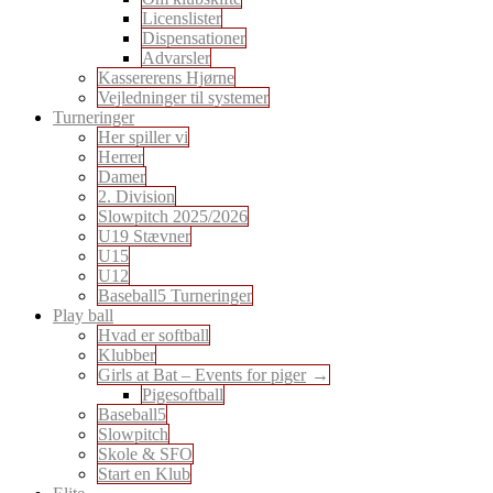
Licenslister
Dispensationer
Advarsler
Kassererens Hjørne
Vejledninger til systemer
Turneringer
Her spiller vi
Herrer
Damer
2. Division
Slowpitch 2025/2026
U19 Stævner
U15
U12
Baseball5 Turneringer
Play ball
Hvad er softball
Klubber
Girls at Bat – Events for piger
Pigesoftball
Baseball5
Slowpitch
Skole & SFO
Start en Klub