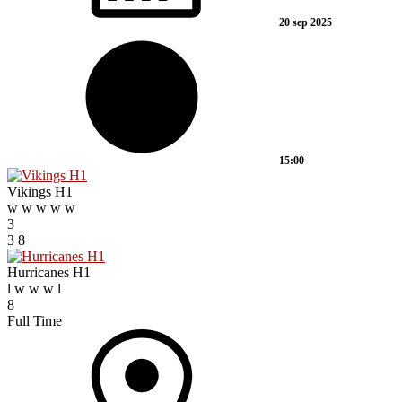
20 sep 2025
15:00
Vikings H1
w
w
w
w
w
3
3
8
Hurricanes H1
l
w
w
w
l
8
Full Time