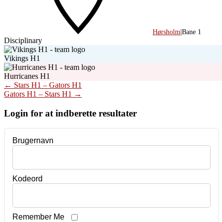
Hørsholm
|
Bane 1
Disciplinary
Vikings H1
Hurricanes H1
Post
←
Stars H1 – Gators H1
Gators H1 – Stars H1
→
navigation
Login for at indberette resultater
Brugernavn
Kodeord
Remember Me