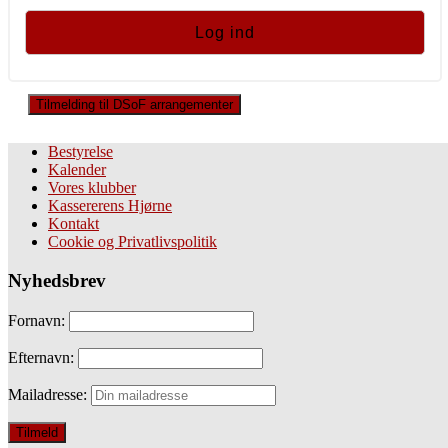
Tilmelding til DSoF arrangementer
Bestyrelse
Kalender
Vores klubber
Kassererens Hjørne
Kontakt
Cookie og Privatlivspolitik
Nyhedsbrev
Fornavn:
Efternavn:
Mailadresse: