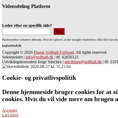
Vidensdeling Platform
Leder efter en specifik side?
Søg
Hjemmesiden opdateres løbende. Hvis du oplever, at der mangler funktioner, eller ikke kan fi
ku@softball.dk
Copyright © 2026
Dansk Softball Forbund
. All rights reserved.
Sekretariatet
|
info@softball.dk
|
tlf. 62656121
Udviklingskonsulent Jorge Sánchez
|
udvikling@softball.dk
|
tlf. 21
Cookie- og privatlivspolitik
Denne hjemmeside bruger cookies for at sik
cookies. Hvis du vil vide mere om bruge
Accepter
Læs mere