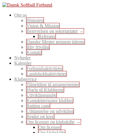
Skip
to
En sport for alle
Om os
content
Dansk Softball Forbund
Historien
Vision & Mission
Bestyrelsen og sekretariatet
Referater
Danske Mestre gennem tiderne
Bliv frivillig
Kontakt
Nyheder
Kalender
Forbundsaktiviteter
Landsholdsaktiviteter
Klubservice
Tilmelding til arrangementer
Hjælp til Klubberne
Udviklingspulje
Kontaktpersoner klubber
Batting cage
Uddannelse og udvikling
Regler og love
Om licenser og klubskifte
Om licenser
Om klubskifte