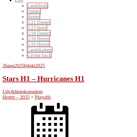
Elite
Landshold
Damer
Herrer
U22 Damer
U23 herre
U18 Damer
U18 Herrer
U16 Herrer
Landskampe
Giving back
26
aug
2025
04
okt
2025
Stars H1 – Hurricanes H1
Udviklingskonsulent
Herrer – 2025
>
Playoffs