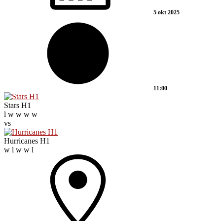
5 okt 2025
11:00
Stars H1
l
w
w
w
w
vs
Hurricanes H1
w
l
w
w
l