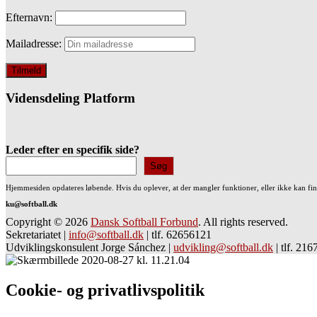
Efternavn:
Mailadresse:
Vidensdeling Platform
Leder efter en specifik side?
Søg
Hjemmesiden opdateres løbende. Hvis du oplever, at der mangler funktioner, eller ikke kan fi
ku@softball.dk
Copyright © 2026
Dansk Softball Forbund
. All rights reserved.
Sekretariatet
|
info@softball.dk
|
tlf. 62656121
Udviklingskonsulent Jorge Sánchez
|
udvikling@softball.dk
|
tlf. 21
Cookie- og privatlivspolitik