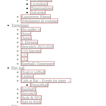
Licenslister
Dispensationer
Advarsler
Kassererens Hjørne
Vejledninger til systemer
Turneringer
Her spiller vi
Herrer
Damer
2. Division
Slowpitch 2025/2026
U19 Stævner
U15
U12
Baseball5 Turneringer
Play ball
Hvad er softball
Klubber
Girls at Bat – Events for piger
Pigesoftball
Baseball5
Slowpitch
Skole & SFO
Start en Klub