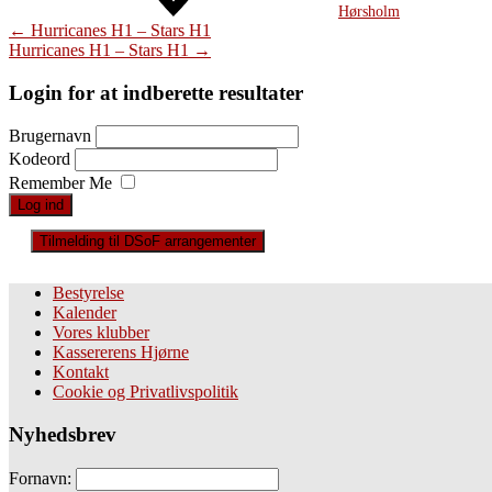
Hørsholm
Post
←
Hurricanes H1 – Stars H1
Hurricanes H1 – Stars H1
→
navigation
Login for at indberette resultater
Brugernavn
Kodeord
Remember Me
Tilmelding til DSoF arrangementer
Bestyrelse
Kalender
Vores klubber
Kassererens Hjørne
Kontakt
Cookie og Privatlivspolitik
Nyhedsbrev
Fornavn: