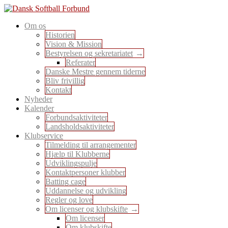
Skip
to
En sport for alle
Om os
content
Dansk Softball Forbund
Historien
Vision & Mission
Bestyrelsen og sekretariatet
Referater
Danske Mestre gennem tiderne
Bliv frivillig
Kontakt
Nyheder
Kalender
Forbundsaktiviteter
Landsholdsaktiviteter
Klubservice
Tilmelding til arrangementer
Hjælp til Klubberne
Udviklingspulje
Kontaktpersoner klubber
Batting cage
Uddannelse og udvikling
Regler og love
Om licenser og klubskifte
Om licenser
Om klubskifte