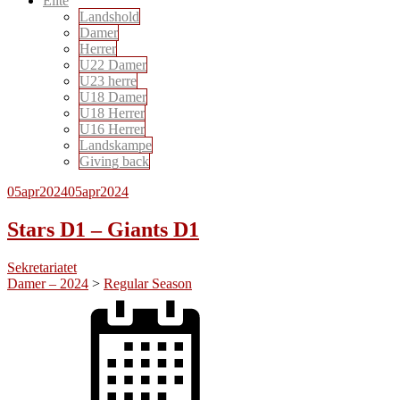
Elite
Landshold
Damer
Herrer
U22 Damer
U23 herre
U18 Damer
U18 Herrer
U16 Herrer
Landskampe
Giving back
05
apr
2024
05
apr
2024
Stars D1 – Giants D1
Sekretariatet
Damer – 2024
>
Regular Season