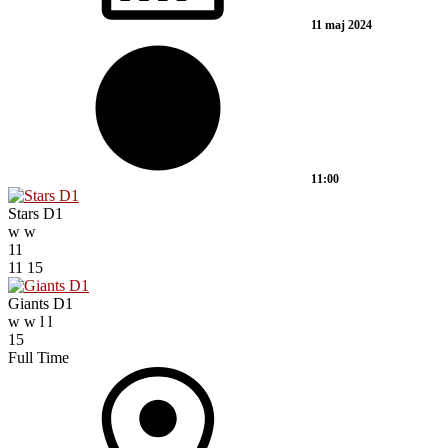
11 maj 2024
11:00
Stars D1
w
w
11
11
15
Giants D1
w
w
l
l
15
Full Time