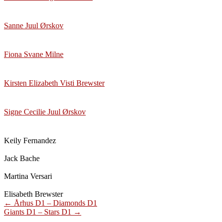
Sanne Juul Ørskov
Fiona Svane Milne
Kirsten Elizabeth Visti Brewster
Signe Cecilie Juul Ørskov
Keily Fernandez
Jack Bache
Martina Versari
Elisabeth Brewster
Post
←
Århus D1 – Diamonds D1
Giants D1 – Stars D1
→
navigation