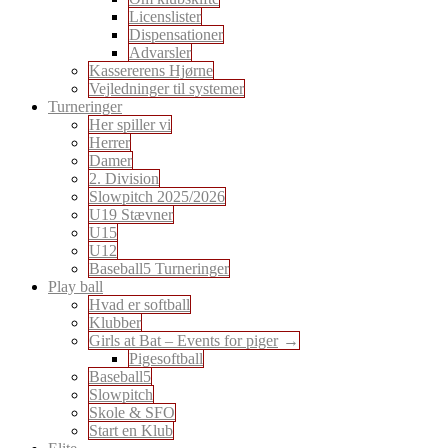
Licenslister
Dispensationer
Advarsler
Kassererens Hjørne
Vejledninger til systemer
Turneringer
Her spiller vi
Herrer
Damer
2. Division
Slowpitch 2025/2026
U19 Stævner
U15
U12
Baseball5 Turneringer
Play ball
Hvad er softball
Klubber
Girls at Bat – Events for piger
Pigesoftball
Baseball5
Slowpitch
Skole & SFO
Start en Klub