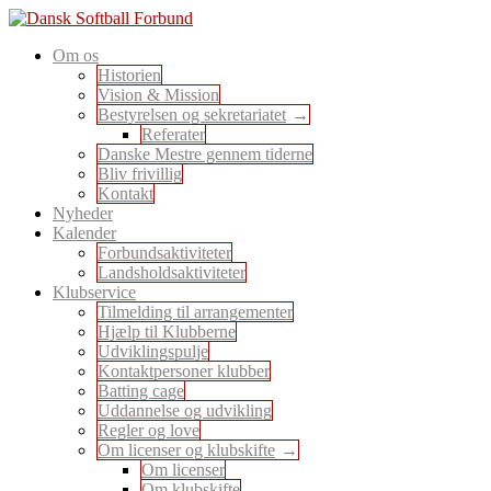
Skip
to
En sport for alle
Om os
content
Dansk Softball Forbund
Historien
Vision & Mission
Bestyrelsen og sekretariatet
Referater
Danske Mestre gennem tiderne
Bliv frivillig
Kontakt
Nyheder
Kalender
Forbundsaktiviteter
Landsholdsaktiviteter
Klubservice
Tilmelding til arrangementer
Hjælp til Klubberne
Udviklingspulje
Kontaktpersoner klubber
Batting cage
Uddannelse og udvikling
Regler og love
Om licenser og klubskifte
Om licenser
Om klubskifte