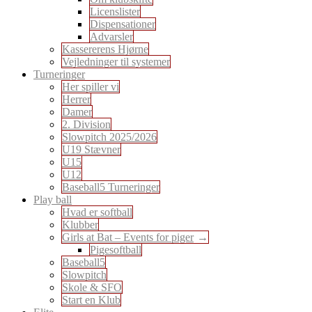
Licenslister
Dispensationer
Advarsler
Kassererens Hjørne
Vejledninger til systemer
Turneringer
Her spiller vi
Herrer
Damer
2. Division
Slowpitch 2025/2026
U19 Stævner
U15
U12
Baseball5 Turneringer
Play ball
Hvad er softball
Klubber
Girls at Bat – Events for piger
Pigesoftball
Baseball5
Slowpitch
Skole & SFO
Start en Klub