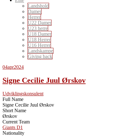
Elite
Landshold
Damer
Herrer
U22 Damer
U23 herre
U18 Damer
U18 Herrer
U16 Herrer
Landskampe
Giving back
04
apr
2024
Signe Cecilie Juul Ørskov
Udviklingskonsulent
Full Name
Signe Cecilie Juul Ørskov
Short Name
Ørskov
Current Team
Giants D1
Nationality