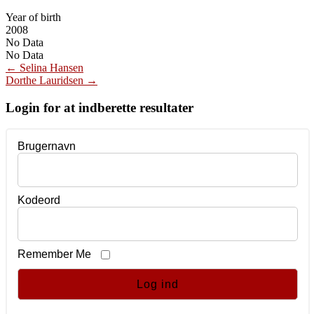
Year of birth
2008
No Data
No Data
Post
←
Selina Hansen
Dorthe Lauridsen
→
navigation
Login for at indberette resultater
Brugernavn
Kodeord
Remember Me