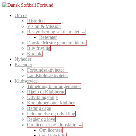
Skip
to
En sport for alle
Om os
content
Dansk Softball Forbund
Historien
Vision & Mission
Bestyrelsen og sekretariatet
Referater
Danske Mestre gennem tiderne
Bliv frivillig
Kontakt
Nyheder
Kalender
Forbundsaktiviteter
Landsholdsaktiviteter
Klubservice
Tilmelding til arrangementer
Hjælp til Klubberne
Udviklingspulje
Kontaktpersoner klubber
Batting cage
Uddannelse og udvikling
Regler og love
Om licenser og klubskifte
Om licenser
Om klubskifte