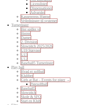
Licenslister
Dispensationer
Advarsler
Kassererens Hjørne
Vejledninger til systemer
Turneringer
Her spiller vi
Herrer
Damer
2. Division
Slowpitch 2025/2026
U19 Stævner
U15
U12
Baseball5 Turneringer
Play ball
Hvad er softball
Klubber
Girls at Bat – Events for piger
Pigesoftball
Baseball5
Slowpitch
Skole & SFO
Start en Klub