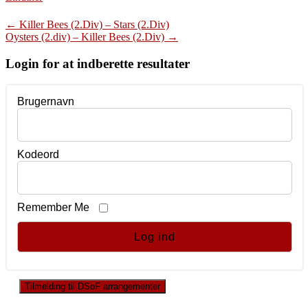
Post
←
Killer Bees (2.Div) – Stars (2.Div)
Oysters (2.div) – Killer Bees (2.Div)
→
navigation
Login for at indberette resultater
Brugernavn
Kodeord
Remember Me
Tilmelding til DSoF arrangementer