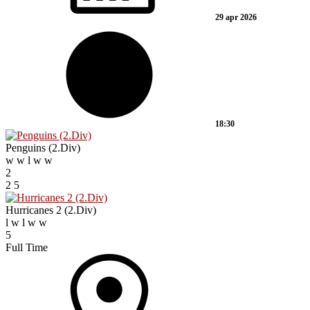
29 apr 2026
18:30
Penguins (2.Div)
w
w
l
w
w
2
2
5
Hurricanes 2 (2.Div)
l
w
l
w
w
5
Full Time