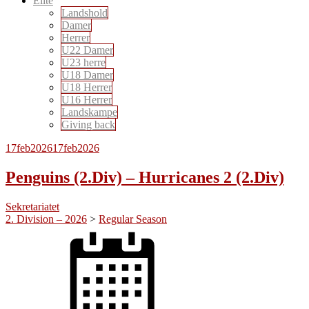
Elite
Landshold
Damer
Herrer
U22 Damer
U23 herre
U18 Damer
U18 Herrer
U16 Herrer
Landskampe
Giving back
17
feb
2026
17
feb
2026
Penguins (2.Div) – Hurricanes 2 (2.Div)
Sekretariatet
2. Division – 2026
>
Regular Season