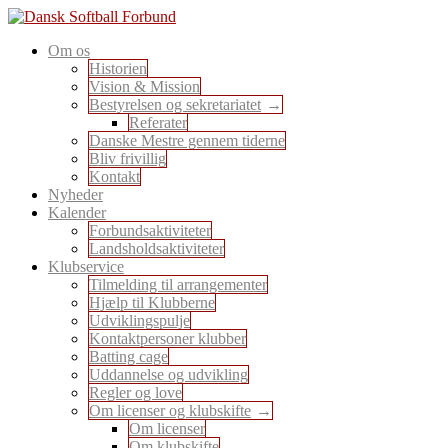
Skip
to
En sport for alle
Om os
content
Dansk Softball Forbund
Historien
Vision & Mission
Bestyrelsen og sekretariatet
Referater
Danske Mestre gennem tiderne
Bliv frivillig
Kontakt
Nyheder
Kalender
Forbundsaktiviteter
Landsholdsaktiviteter
Klubservice
Tilmelding til arrangementer
Hjælp til Klubberne
Udviklingspulje
Kontaktpersoner klubber
Batting cage
Uddannelse og udvikling
Regler og love
Om licenser og klubskifte
Om licenser
Om klubskifte