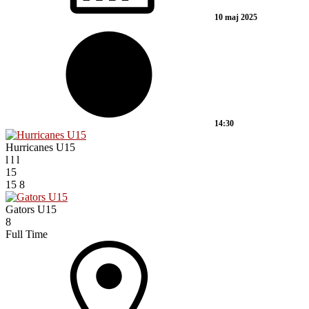
10 maj 2025
14:30
Hurricanes U15
l
l
l
15
15
8
Gators U15
8
Full Time