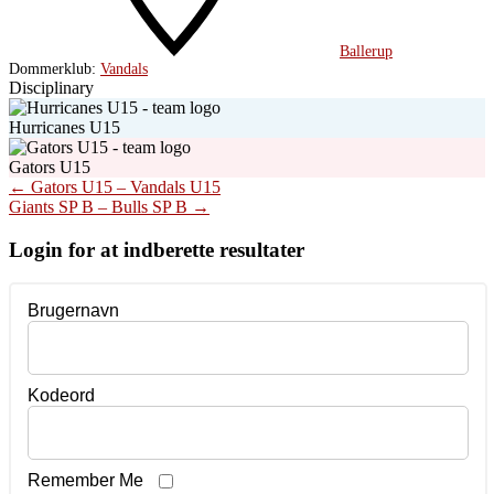
Ballerup
Dommerklub:
Vandals
Disciplinary
Hurricanes U15
Gators U15
Post
←
Gators U15 – Vandals U15
Giants SP B – Bulls SP B
→
navigation
Login for at indberette resultater
Brugernavn
Kodeord
Remember Me