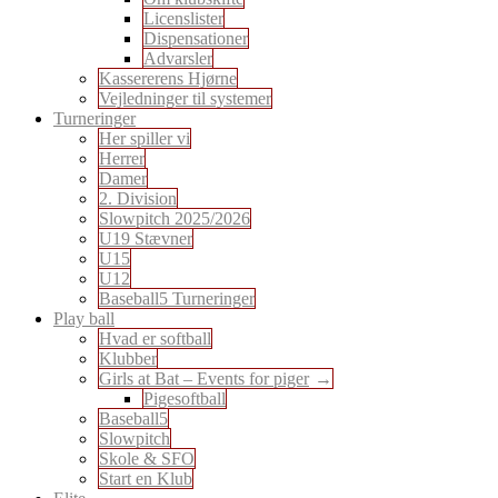
Licenslister
Dispensationer
Advarsler
Kassererens Hjørne
Vejledninger til systemer
Turneringer
Her spiller vi
Herrer
Damer
2. Division
Slowpitch 2025/2026
U19 Stævner
U15
U12
Baseball5 Turneringer
Play ball
Hvad er softball
Klubber
Girls at Bat – Events for piger
Pigesoftball
Baseball5
Slowpitch
Skole & SFO
Start en Klub