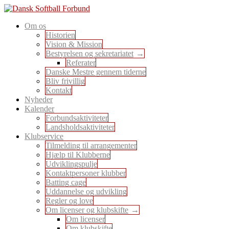
Skip
to
En sport for alle
Om os
content
Dansk Softball Forbund
Historien
Vision & Mission
Bestyrelsen og sekretariatet
Referater
Danske Mestre gennem tiderne
Bliv frivillig
Kontakt
Nyheder
Kalender
Forbundsaktiviteter
Landsholdsaktiviteter
Klubservice
Tilmelding til arrangementer
Hjælp til Klubberne
Udviklingspulje
Kontaktpersoner klubber
Batting cage
Uddannelse og udvikling
Regler og love
Om licenser og klubskifte
Om licenser
Om klubskifte