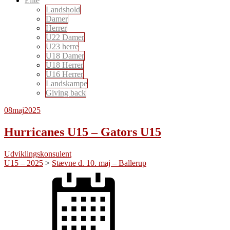
Elite
Landshold
Damer
Herrer
U22 Damer
U23 herre
U18 Damer
U18 Herrer
U16 Herrer
Landskampe
Giving back
08
maj
2025
Hurricanes U15 – Gators U15
Udviklingskonsulent
U15 – 2025
>
Stævne d. 10. maj – Ballerup