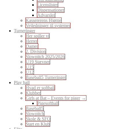
Licenslister
Dispensationer
Advarsler
Kassererens Hjørne
Vejledninger til systemer
Turneringer
Her spiller vi
Herrer
Damer
2. Division
Slowpitch 2025/2026
U19 Stævner
U15
U12
Baseball5 Turneringer
Play ball
Hvad er softball
Klubber
Girls at Bat – Events for piger
Pigesoftball
Baseball5
Slowpitch
Skole & SFO
Start en Klub