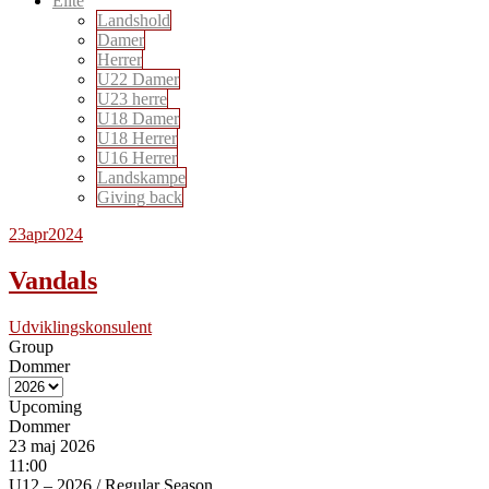
Elite
Landshold
Damer
Herrer
U22 Damer
U23 herre
U18 Damer
U18 Herrer
U16 Herrer
Landskampe
Giving back
23
apr
2024
Vandals
Udviklingskonsulent
Group
Dommer
Upcoming
Dommer
23 maj 2026
11:00
U12 – 2026
/
Regular Season