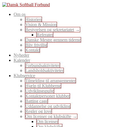
Skip
to
En sport for alle
Om os
content
Dansk Softball Forbund
Historien
Vision & Mission
Bestyrelsen og sekretariatet
Referater
Danske Mestre gennem tiderne
Bliv frivillig
Kontakt
Nyheder
Kalender
Forbundsaktiviteter
Landsholdsaktiviteter
Klubservice
Tilmelding til arrangementer
Hjælp til Klubberne
Udviklingspulje
Kontaktpersoner klubber
Batting cage
Uddannelse og udvikling
Regler og love
Om licenser og klubskifte
Om licenser
Om klubskifte