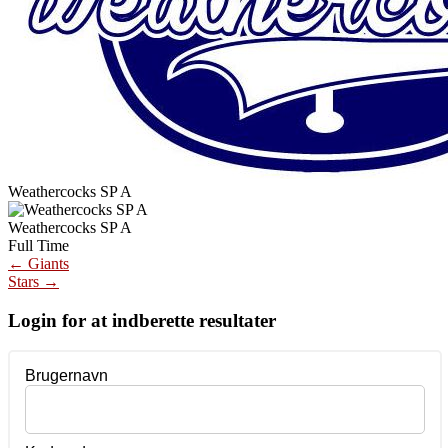
Weathercocks SP A
Weathercocks SP A
Full Time
Post
←
Giants
Stars
→
navigation
Login for at indberette resultater
Brugernavn