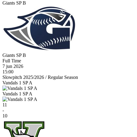
Giants SP B
Giants SP B
Full Time
7 jun 2026
15:00
Slowpitch 2025/2026
/
Regular Season
Vandals 1 SP A
Vandals 1 SP A
11
-
10