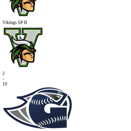
Vikings SP B
2
-
10