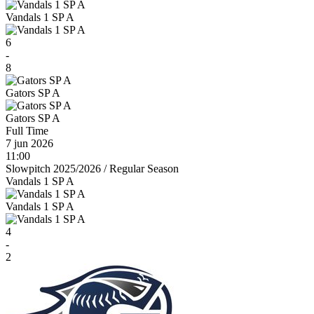
Vandals 1 SP A
6
-
8
Gators SP A
Gators SP A
Full Time
7 jun 2026
11:00
Slowpitch 2025/2026
/
Regular Season
Vandals 1 SP A
Vandals 1 SP A
4
-
2