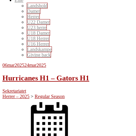
Elite
Landshold
Damer
Herrer
U22 Damer
U23 herre
U18 Damer
U18 Herrer
U16 Herrer
Landskampe
Giving back
06
mar
2025
24
mar
2025
Hurricanes H1 – Gators H1
Sekretariatet
Herrer – 2025
>
Regular Season