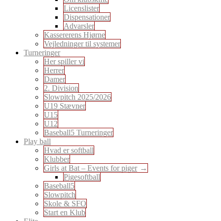
Licenslister
Dispensationer
Advarsler
Kassererens Hjørne
Vejledninger til systemer
Turneringer
Her spiller vi
Herrer
Damer
2. Division
Slowpitch 2025/2026
U19 Stævner
U15
U12
Baseball5 Turneringer
Play ball
Hvad er softball
Klubber
Girls at Bat – Events for piger
Pigesoftball
Baseball5
Slowpitch
Skole & SFO
Start en Klub