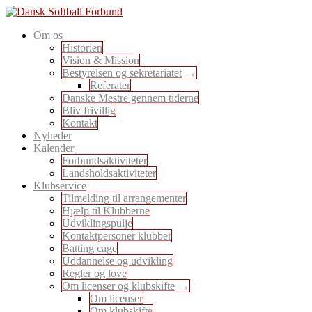
Skip
to
En sport for alle
Om os
content
Dansk Softball Forbund
Historien
Vision & Mission
Bestyrelsen og sekretariatet
Referater
Danske Mestre gennem tiderne
Bliv frivillig
Kontakt
Nyheder
Kalender
Forbundsaktiviteter
Landsholdsaktiviteter
Klubservice
Tilmelding til arrangementer
Hjælp til Klubberne
Udviklingspulje
Kontaktpersoner klubber
Batting cage
Uddannelse og udvikling
Regler og love
Om licenser og klubskifte
Om licenser
Om klubskifte