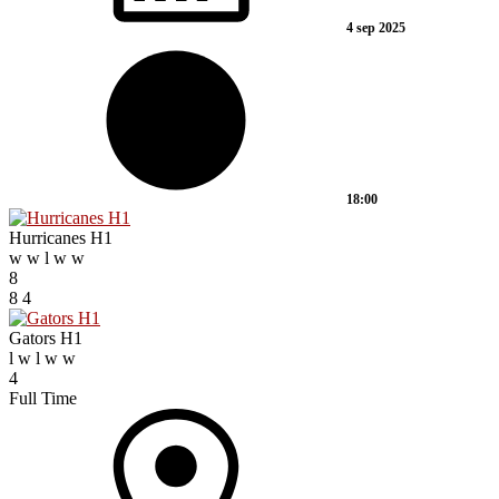
4 sep 2025
18:00
Hurricanes H1
w
w
l
w
w
8
8
4
Gators H1
l
w
l
w
w
4
Full Time