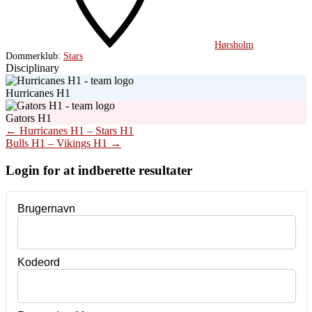
Hørsholm
Dommerklub:
Stars
Disciplinary
Hurricanes H1
Gators H1
Post
←
Hurricanes H1 – Stars H1
Bulls H1 – Vikings H1
→
navigation
Login for at indberette resultater
Brugernavn
Kodeord