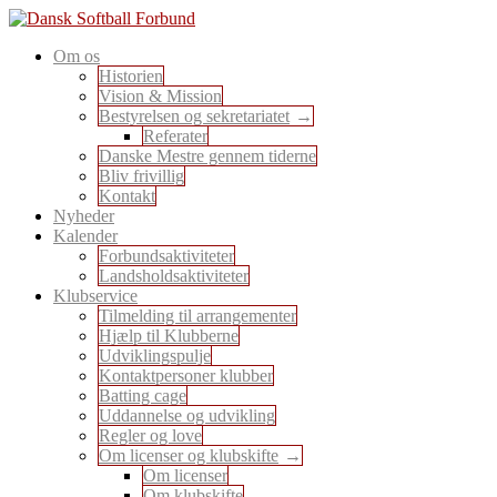
Skip
to
En sport for alle
Om os
content
Dansk Softball Forbund
Historien
Vision & Mission
Bestyrelsen og sekretariatet
Referater
Danske Mestre gennem tiderne
Bliv frivillig
Kontakt
Nyheder
Kalender
Forbundsaktiviteter
Landsholdsaktiviteter
Klubservice
Tilmelding til arrangementer
Hjælp til Klubberne
Udviklingspulje
Kontaktpersoner klubber
Batting cage
Uddannelse og udvikling
Regler og love
Om licenser og klubskifte
Om licenser
Om klubskifte