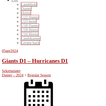
Elite
Landshold
Damer
Herrer
U22 Damer
U23 herre
U18 Damer
U18 Herrer
U16 Herrer
Landskampe
Giving back
05
apr
2024
Giants D1 – Hurricanes D1
Sekretariatet
Damer – 2024
>
Regular Season