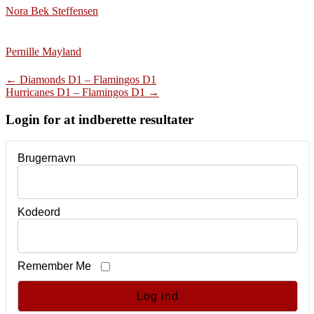
Nora Bek Steffensen
Pernille Mayland
Post
←
Diamonds D1 – Flamingos D1
Hurricanes D1 – Flamingos D1
→
navigation
Login for at indberette resultater
Brugernavn
Kodeord
Remember Me