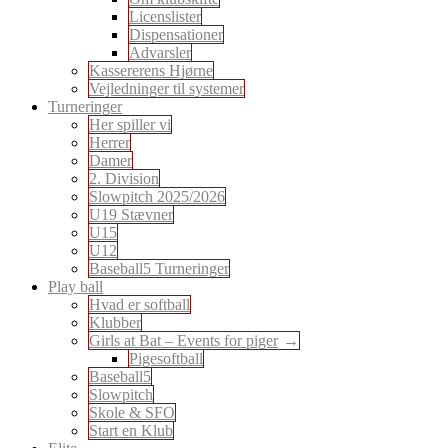
Licenslister
Dispensationer
Advarsler
Kassererens Hjørne
Vejledninger til systemer
Turneringer
Her spiller vi
Herrer
Damer
2. Division
Slowpitch 2025/2026
U19 Stævner
U15
U12
Baseball5 Turneringer
Play ball
Hvad er softball
Klubber
Girls at Bat – Events for piger
Pigesoftball
Baseball5
Slowpitch
Skole & SFO
Start en Klub