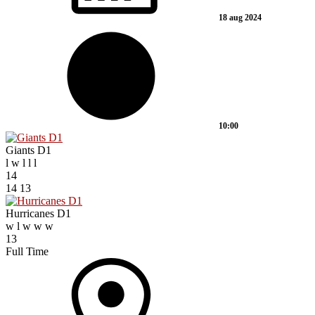
18 aug 2024
10:00
Giants D1
l
w
l
l
l
14
14
13
Hurricanes D1
w
l
w
w
w
13
Full Time