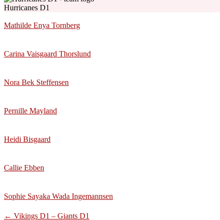
Hurricanes D1
Mathilde Enya Tornberg
Carina Vaisgaard Thorslund
Nora Bek Steffensen
Pernille Mayland
Heidi Bisgaard
Callie Ebben
Sophie Sayaka Wada Ingemannsen
Post
←
Vikings D1 – Giants D1