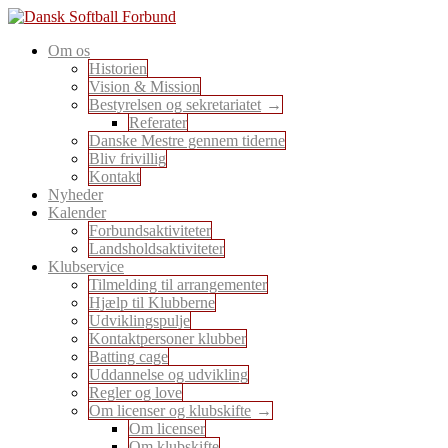
Skip
to
En sport for alle
Om os
content
Dansk Softball Forbund
Historien
Vision & Mission
Bestyrelsen og sekretariatet
Referater
Danske Mestre gennem tiderne
Bliv frivillig
Kontakt
Nyheder
Kalender
Forbundsaktiviteter
Landsholdsaktiviteter
Klubservice
Tilmelding til arrangementer
Hjælp til Klubberne
Udviklingspulje
Kontaktpersoner klubber
Batting cage
Uddannelse og udvikling
Regler og love
Om licenser og klubskifte
Om licenser
Om klubskifte