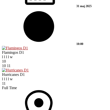
31 maj 2025
10:00
Flamingos D1
l
l
l
l
w
10
10
11
Hurricanes D1
l
l
l
l
w
11
Full Time