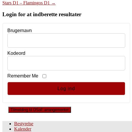
Stars D1 – Flamingos D1
→
navigation
Login for at indberette resultater
Brugernavn
Kodeord
Remember Me
Tilmelding til DSoF arrangementer
Bestyrelse
Kalender