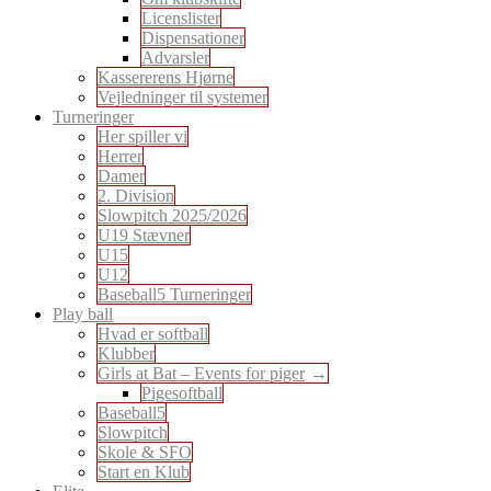
Licenslister
Dispensationer
Advarsler
Kassererens Hjørne
Vejledninger til systemer
Turneringer
Her spiller vi
Herrer
Damer
2. Division
Slowpitch 2025/2026
U19 Stævner
U15
U12
Baseball5 Turneringer
Play ball
Hvad er softball
Klubber
Girls at Bat – Events for piger
Pigesoftball
Baseball5
Slowpitch
Skole & SFO
Start en Klub