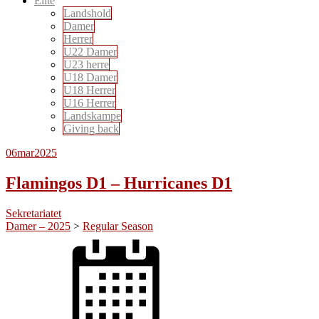
Elite
Landshold
Damer
Herrer
U22 Damer
U23 herre
U18 Damer
U18 Herrer
U16 Herrer
Landskampe
Giving back
06
mar
2025
Flamingos D1 – Hurricanes D1
Sekretariatet
Damer – 2025
>
Regular Season