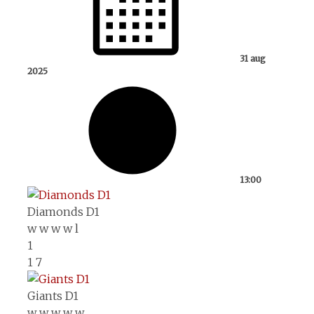
31 aug
2025
13:00
Diamonds D1
w
w
w
w
l
1
1
7
Giants D1
w
w
w
w
w