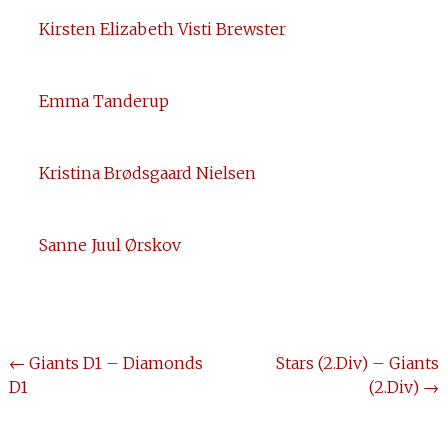
Kirsten Elizabeth Visti Brewster
Emma Tanderup
Kristina Brødsgaard Nielsen
Sanne Juul Ørskov
Post
←
Giants D1 – Diamonds
Stars (2.Div) – Giants
D1
(2.Div)
→
navigation