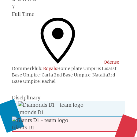
7
Full Time
Odense
Dommerklub:
Royals
Home plate Umpire:
Lisa
1st
Base Umpire:
Carla
2nd Base Umpire:
Natalia
3rd
Base Umpire:
Rachel
Disciplinary
Diamonds D1
Giants D1