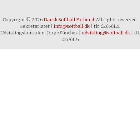
Copyright © 2026
Dansk Softball Forbund
. All rights reserved.
Sekretariatet
|
info@softball.dk
|
tlf. 62656121
Udviklingskonsulent Jorge Sánchez
|
udvikling@softball.dk
|
tlf.
21676135
Cookie- og privatlivspolitik
Denne hjemmeside bruger cookies
for at sikre dig den bedste