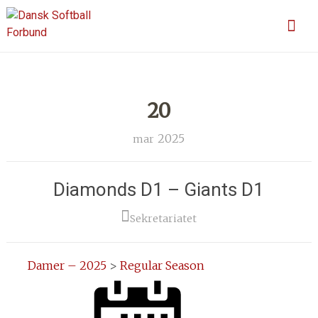
Skip
En sport for alle
Dansk Softball Forbund
to
content
20
2025
mar
Diamonds D1 – Giants D1
Sekretariatet
Damer – 2025
>
Regular Season