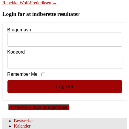
Rebekka Wolf-Frederiksen
→
navigation
Login for at indberette resultater
Brugernavn
Kodeord
Remember Me
Tilmelding til DSoF arrangementer
Bestyrelse
Kalender