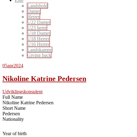
Elite
Landshold
Damer
Herrer
U22 Damer
U23 herre
U18 Damer
U18 Herrer
U16 Herrer
Landskampe
Giving back
05
apr
2024
Nikoline Katrine Pedersen
Udviklingskonsulent
Full Name
Nikoline Katrine Pedersen
Short Name
Pedersen
Nationality
Year of birth