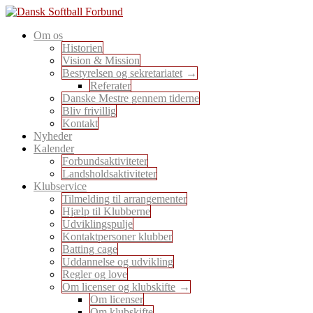
Skip
to
En sport for alle
Om os
content
Dansk Softball Forbund
Historien
Vision & Mission
Bestyrelsen og sekretariatet
Referater
Danske Mestre gennem tiderne
Bliv frivillig
Kontakt
Nyheder
Kalender
Forbundsaktiviteter
Landsholdsaktiviteter
Klubservice
Tilmelding til arrangementer
Hjælp til Klubberne
Udviklingspulje
Kontaktpersoner klubber
Batting cage
Uddannelse og udvikling
Regler og love
Om licenser og klubskifte
Om licenser
Om klubskifte