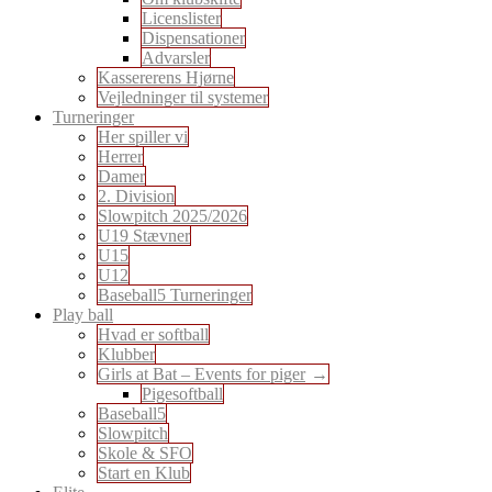
Licenslister
Dispensationer
Advarsler
Kassererens Hjørne
Vejledninger til systemer
Turneringer
Her spiller vi
Herrer
Damer
2. Division
Slowpitch 2025/2026
U19 Stævner
U15
U12
Baseball5 Turneringer
Play ball
Hvad er softball
Klubber
Girls at Bat – Events for piger
Pigesoftball
Baseball5
Slowpitch
Skole & SFO
Start en Klub