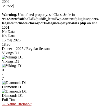
2002
Warning
: Undefined property: stdClass::$role in
/var/www/softball.dk/public_html/wp-content/plugins/sports-
leagues/includes/class-sports-leagues-player-stats.php
on line
1561
No Data
No Data
15 maj 2025
18:30
Damer – 2025
/
Regular Season
Vikings D1
Vikings D1
0
-
7
Diamonds D1
Diamonds D1
Full Time
Post
←
Nanna Breinholt