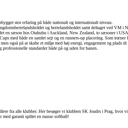
bygget stor erfaring på både nationalt og internationalt niveau.
ngdomsherrelandsholdet og herrelandsholdet samt deltaget ved VM i N
t andet en sæson hos Otahuhu i Auckland, New Zealand, to sæsoner i USA
ups med både en samlet sejr og en runners-up placering. Som træner lægg
, men også på at skabe et miljø med høj energi, engagement og plads til p
 og professionelle standarder både på og uden for banen.
pillere fra alle klubber. Her besøger vi klubben SK Joudrs i Prag, hvor vi
 med garanti spillet en masse softball!