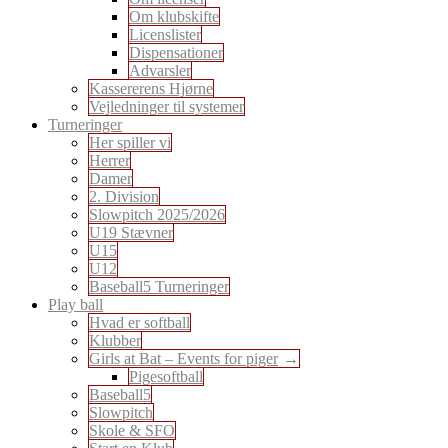
Om klubskifte
Licenslister
Dispensationer
Advarsler
Kassererens Hjørne
Vejledninger til systemer
Turneringer
Her spiller vi
Herrer
Damer
2. Division
Slowpitch 2025/2026
U19 Stævner
U15
U12
Baseball5 Turneringer
Play ball
Hvad er softball
Klubber
Girls at Bat – Events for piger
Pigesoftball
Baseball5
Slowpitch
Skole & SFO