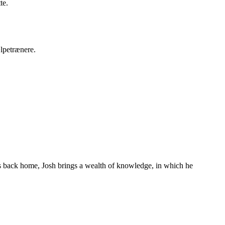
te.
ælpetrænere.
s back home, Josh brings a wealth of knowledge, in which he