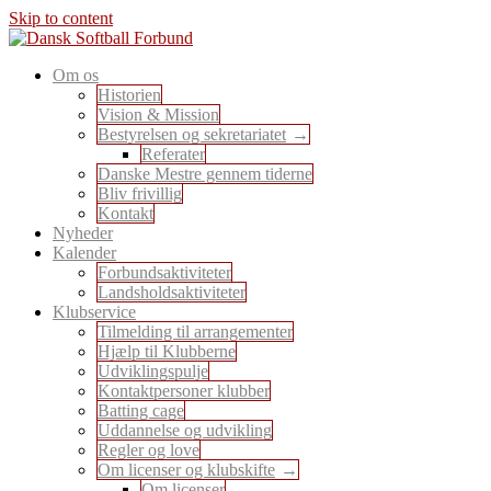
Skip to content
En sport for alle
Om os
Dansk Softball Forbund
Historien
Vision & Mission
Bestyrelsen og sekretariatet
Referater
Danske Mestre gennem tiderne
Bliv frivillig
Kontakt
Nyheder
Kalender
Forbundsaktiviteter
Landsholdsaktiviteter
Klubservice
Tilmelding til arrangementer
Hjælp til Klubberne
Udviklingspulje
Kontaktpersoner klubber
Batting cage
Uddannelse og udvikling
Regler og love
Om licenser og klubskifte
Om licenser