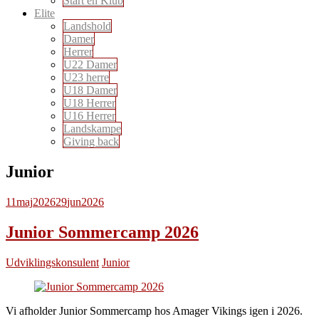
Start en Klub
Elite
Landshold
Damer
Herrer
U22 Damer
U23 herre
U18 Damer
U18 Herrer
U16 Herrer
Landskampe
Giving back
Junior
11
maj
2026
29
jun
2026
Junior Sommercamp 2026
Udviklingskonsulent
Junior
Vi afholder Junior Sommercamp hos Amager Vikings igen i 2026.