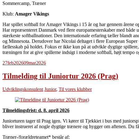
Sommercamp, Træner
Klub:
Amager Vikings
Har spillet softball for Amager Vikings i 15 år og har gennem årene op
Har repræsenteret Danmark ved flere europamesterskaber med både u
stærkeste softballnationer. Den internationale erfaring tæller bland
og Minnesota. Derudover har Nicolai deltaget i flere European Super C
fællesskab på holdet. Fokus er ikke kun på at udvikle dygtige spillere
træningen for at give spillerne indsigt i moderne softball, højt tempo
27
feb
2026
09
mar
2026
Tilmelding til Juniortur 2026 (Prag)
Udviklingskonsulent
Junior
,
Til vores klubber
Tilmeldingsfrist: d. 8. april 2026
Juniorturen tager til Prag igen. Vi kører til Tjekkiet i bus med juniors
bliver instrueret af nogle dygtige trænere og hygger om aftenen. Du får
Træner-/forældreteamet* består af: