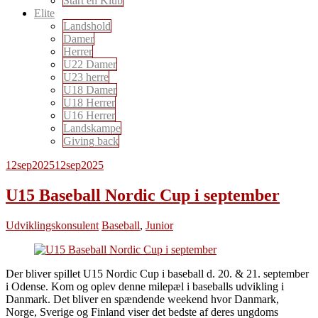
Start en Klub
Elite
Landshold
Damer
Herrer
U22 Damer
U23 herre
U18 Damer
U18 Herrer
U16 Herrer
Landskampe
Giving back
12
sep
2025
12
sep
2025
U15 Baseball Nordic Cup i september
Udviklingskonsulent
Baseball
,
Junior
Der bliver spillet U15 Nordic Cup i baseball d. 20. & 21. september
i Odense. Kom og oplev denne milepæl i baseballs udvikling i
Danmark. Det bliver en spændende weekend hvor Danmark,
Norge, Sverige og Finland viser det bedste af deres ungdoms