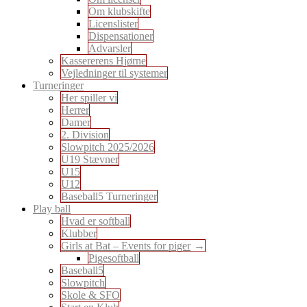
Om klubskifte
Licenslister
Dispensationer
Advarsler
Kassererens Hjørne
Vejledninger til systemer
Turneringer
Her spiller vi
Herrer
Damer
2. Division
Slowpitch 2025/2026
U19 Stævner
U15
U12
Baseball5 Turneringer
Play ball
Hvad er softball
Klubber
Girls at Bat – Events for piger
Pigesoftball
Baseball5
Slowpitch
Skole & SFO