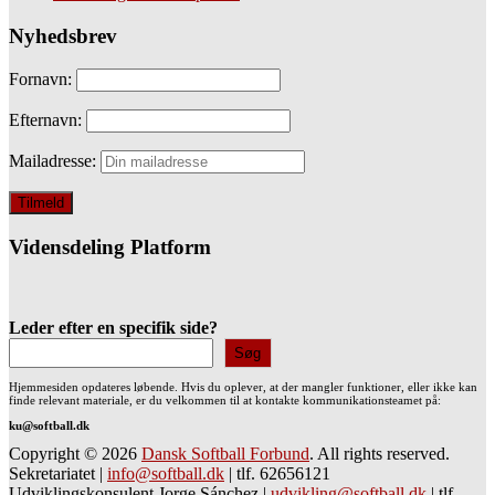
Nyhedsbrev
Fornavn:
Efternavn:
Mailadresse:
Vidensdeling Platform
Leder efter en specifik side?
Søg
Hjemmesiden opdateres løbende. Hvis du oplever, at der mangler funktioner, eller ikke kan
finde relevant materiale, er du velkommen til at kontakte kommunikationsteamet på:
ku@softball.dk
Copyright © 2026
Dansk Softball Forbund
. All rights reserved.
Sekretariatet
|
info@softball.dk
|
tlf. 62656121
Udviklingskonsulent Jorge Sánchez
|
udvikling@softball.dk
|
tlf.