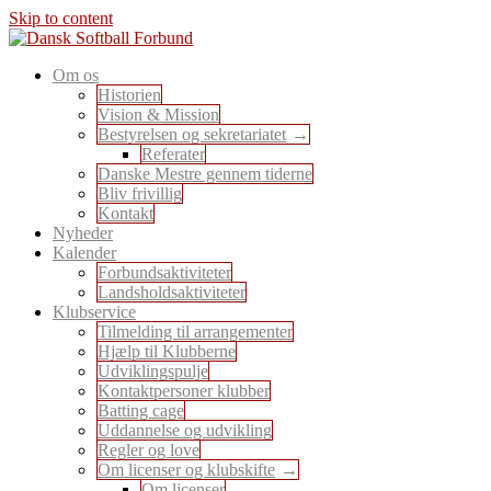
Skip to content
En sport for alle
Om os
Dansk Softball Forbund
Historien
Vision & Mission
Bestyrelsen og sekretariatet
Referater
Danske Mestre gennem tiderne
Bliv frivillig
Kontakt
Nyheder
Kalender
Forbundsaktiviteter
Landsholdsaktiviteter
Klubservice
Tilmelding til arrangementer
Hjælp til Klubberne
Udviklingspulje
Kontaktpersoner klubber
Batting cage
Uddannelse og udvikling
Regler og love
Om licenser og klubskifte
Om licenser