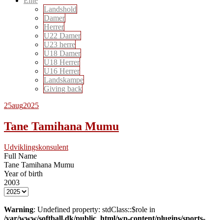
Elite
Landshold
Damer
Herrer
U22 Damer
U23 herre
U18 Damer
U18 Herrer
U16 Herrer
Landskampe
Giving back
25
aug
2025
Tane Tamihana Mumu
Udviklingskonsulent
Full Name
Tane Tamihana Mumu
Year of birth
2003
Warning
: Undefined property: stdClass::$role in
/var/www/softball.dk/public_html/wp-content/plugins/sports-