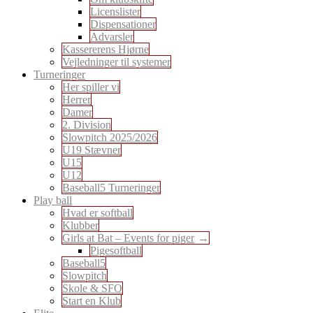
Licenslister
Dispensationer
Advarsler
Kassererens Hjørne
Vejledninger til systemer
Turneringer
Her spiller vi
Herrer
Damer
2. Division
Slowpitch 2025/2026
U19 Stævner
U15
U12
Baseball5 Turneringer
Play ball
Hvad er softball
Klubber
Girls at Bat – Events for piger
Pigesoftball
Baseball5
Slowpitch
Skole & SFO
Start en Klub