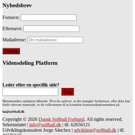
Nyhedsbrev
Fornavn:
Efternavn:
Mailadresse:
Vidensdeling Platform
Leder efter en specifik side?
Søg
Hjemmesiden opdateres løbende. Hvis du oplever, at der mangler funktioner, eller ikke kan
finde relevant materiale, er du velkommen til at kontakte kommunikationsteamet på:
ku@softball.dk
Copyright © 2026
Dansk Softball Forbund
. All rights reserved.
Sekretariatet
|
info@softball.dk
|
tlf. 62656121
Udviklingskonsulent Jorge Sánchez
|
udvikling@softball.dk
|
tlf.