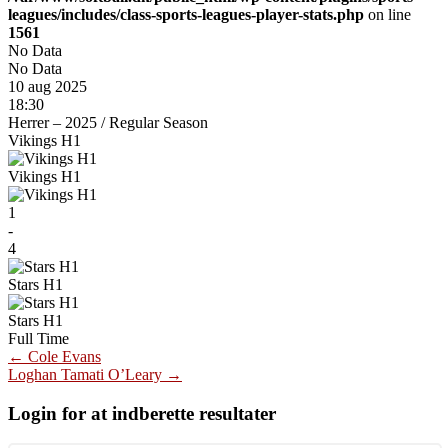
leagues/includes/class-sports-leagues-player-stats.php
on line
1561
No Data
No Data
10 aug 2025
18:30
Herrer – 2025
/
Regular Season
Vikings H1
Vikings H1
1
-
4
Stars H1
Stars H1
Full Time
Post
←
Cole Evans
Loghan Tamati O’Leary
→
navigation
Login for at indberette resultater