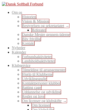
Skip
to
En sport for alle
Om os
content
Dansk Softball Forbund
Historien
Vision & Mission
Bestyrelsen og sekretariatet
Referater
Danske Mestre gennem tiderne
Bliv frivillig
Kontakt
Nyheder
Kalender
Forbundsaktiviteter
Landsholdsaktiviteter
Klubservice
Tilmelding til arrangementer
Hjælp til Klubberne
Udviklingspulje
Kontaktpersoner klubber
Batting cage
Uddannelse og udvikling
Regler og love
Om licenser og klubskifte
Om licenser
Om klubskifte