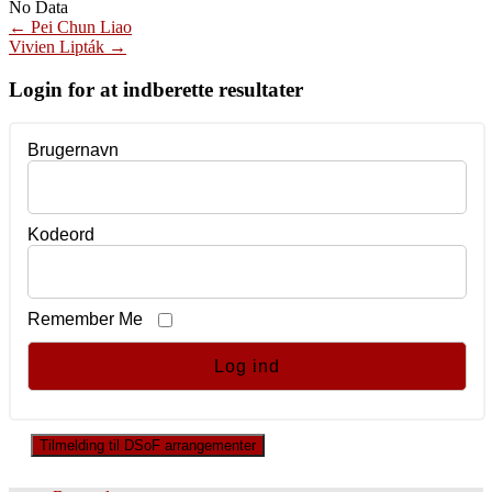
No Data
Post
←
Pei Chun Liao
Vivien Lipták
→
navigation
Login for at indberette resultater
Brugernavn
Kodeord
Remember Me
Tilmelding til DSoF arrangementer