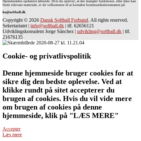
Hjemmesiden opdateres løbende. Hvis du oplever, at der mangler funktioner, eller ikke kan
finde relevant materiale, er du velkommen til at kontakte kommunikationsteamet på:
ku@softball.dk
Copyright © 2026
Dansk Softball Forbund
. All rights reserved.
Sekretariatet
|
info@softball.dk
|
tlf. 62656121
Udviklingskonsulent Jorge Sánchez
|
udvikling@softball.dk
|
tlf.
21676135
Cookie- og privatlivspolitik
Denne hjemmeside bruger cookies for at
sikre dig den bedste oplevelse. Ved at
klikke rundt på sitet accepterer du
brugen af cookies. Hvis du vil vide mere
om brugen af cookies på denne
hjemmeside, klik på "LÆS MERE"
Accepter
Læs mere