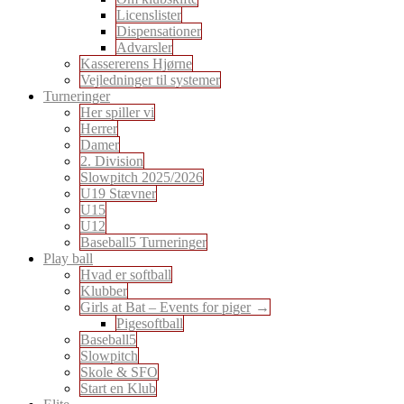
Licenslister
Dispensationer
Advarsler
Kassererens Hjørne
Vejledninger til systemer
Turneringer
Her spiller vi
Herrer
Damer
2. Division
Slowpitch 2025/2026
U19 Stævner
U15
U12
Baseball5 Turneringer
Play ball
Hvad er softball
Klubber
Girls at Bat – Events for piger
Pigesoftball
Baseball5
Slowpitch
Skole & SFO
Start en Klub