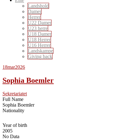
Elite
Landshold
Damer
Herrer
U22 Damer
U23 herre
U18 Damer
U18 Herrer
U16 Herrer
Landskampe
Giving back
18
mar
2026
Sophia Boemler
Sekretariatet
Full Name
Sophia Boemler
Nationality
Year of birth
2005
No Data