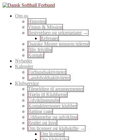
Skip
to
En sport for alle
Om os
content
Dansk Softball Forbund
Historien
Vision & Mission
Bestyrelsen og sekretariatet
Referater
Danske Mestre gennem tiderne
Bliv frivillig
Kontakt
Nyheder
Kalender
Forbundsaktiviteter
Landsholdsaktiviteter
Klubservice
Tilmelding til arrangementer
Hjælp til Klubberne
Udviklingspulje
Kontaktpersoner klubber
Batting cage
Uddannelse og udvikling
Regler og love
Om licenser og klubskifte
Om licenser
Om klubskifte