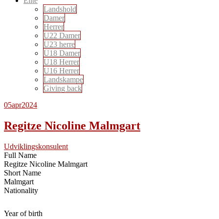
Elite
Landshold
Damer
Herrer
U22 Damer
U23 herre
U18 Damer
U18 Herrer
U16 Herrer
Landskampe
Giving back
05
apr
2024
Regitze Nicoline Malmgart
Udviklingskonsulent
Full Name
Regitze Nicoline Malmgart
Short Name
Malmgart
Nationality
Year of birth