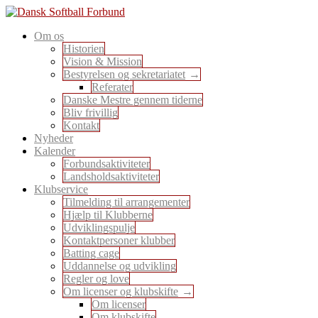
Skip
to
En sport for alle
Om os
content
Dansk Softball Forbund
Historien
Vision & Mission
Bestyrelsen og sekretariatet
Referater
Danske Mestre gennem tiderne
Bliv frivillig
Kontakt
Nyheder
Kalender
Forbundsaktiviteter
Landsholdsaktiviteter
Klubservice
Tilmelding til arrangementer
Hjælp til Klubberne
Udviklingspulje
Kontaktpersoner klubber
Batting cage
Uddannelse og udvikling
Regler og love
Om licenser og klubskifte
Om licenser
Om klubskifte