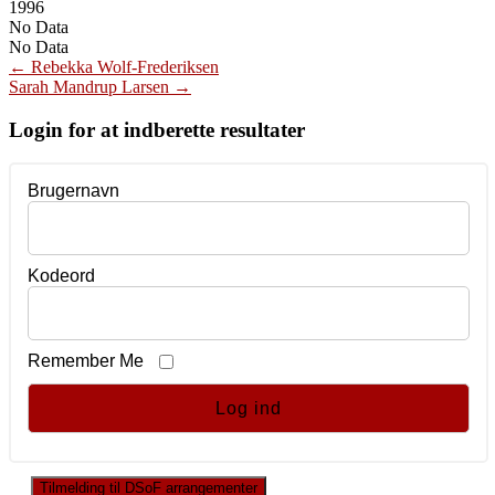
1996
No Data
No Data
Post
←
Rebekka Wolf-Frederiksen
Sarah Mandrup Larsen
→
navigation
Login for at indberette resultater
Brugernavn
Kodeord
Remember Me
Tilmelding til DSoF arrangementer