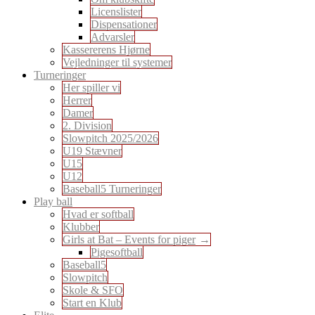
Licenslister
Dispensationer
Advarsler
Kassererens Hjørne
Vejledninger til systemer
Turneringer
Her spiller vi
Herrer
Damer
2. Division
Slowpitch 2025/2026
U19 Stævner
U15
U12
Baseball5 Turneringer
Play ball
Hvad er softball
Klubber
Girls at Bat – Events for piger
Pigesoftball
Baseball5
Slowpitch
Skole & SFO
Start en Klub