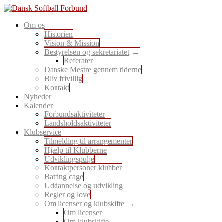
Skip
to
En sport for alle
Om os
content
Dansk Softball Forbund
Historien
Vision & Mission
Bestyrelsen og sekretariatet
Referater
Danske Mestre gennem tiderne
Bliv frivillig
Kontakt
Nyheder
Kalender
Forbundsaktiviteter
Landsholdsaktiviteter
Klubservice
Tilmelding til arrangementer
Hjælp til Klubberne
Udviklingspulje
Kontaktpersoner klubber
Batting cage
Uddannelse og udvikling
Regler og love
Om licenser og klubskifte
Om licenser
Om klubskifte