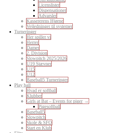
Licenslister
Dispensationer
Advarsler
Kassererens Hjørne
Vejledninger til systemer
Turneringer
Her spiller vi
Herrer
Damer
2. Division
Slowpitch 2025/2026
U19 Stævner
U15
U12
Baseball5 Turneringer
Play ball
Hvad er softball
Klubber
Girls at Bat – Events for piger
Pigesoftball
Baseball5
Slowpitch
Skole & SFO
Start en Klub