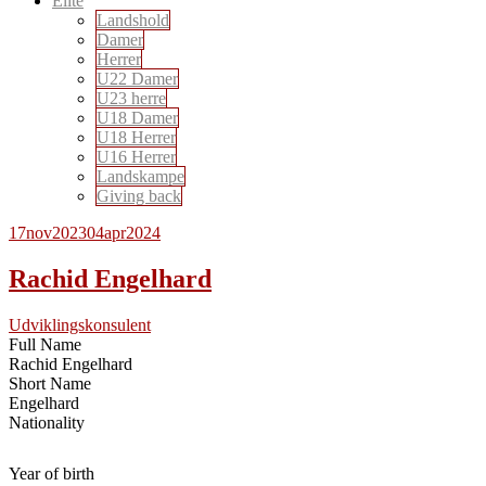
Elite
Landshold
Damer
Herrer
U22 Damer
U23 herre
U18 Damer
U18 Herrer
U16 Herrer
Landskampe
Giving back
17
nov
2023
04
apr
2024
Rachid Engelhard
Udviklingskonsulent
Full Name
Rachid Engelhard
Short Name
Engelhard
Nationality
Year of birth