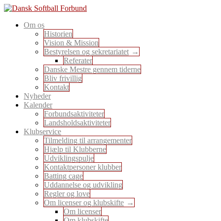
Skip
to
En sport for alle
Om os
content
Dansk Softball Forbund
Historien
Vision & Mission
Bestyrelsen og sekretariatet
Referater
Danske Mestre gennem tiderne
Bliv frivillig
Kontakt
Nyheder
Kalender
Forbundsaktiviteter
Landsholdsaktiviteter
Klubservice
Tilmelding til arrangementer
Hjælp til Klubberne
Udviklingspulje
Kontaktpersoner klubber
Batting cage
Uddannelse og udvikling
Regler og love
Om licenser og klubskifte
Om licenser
Om klubskifte