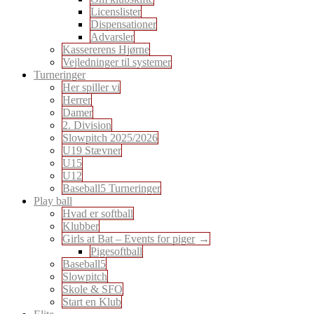
Licenslister
Dispensationer
Advarsler
Kassererens Hjørne
Vejledninger til systemer
Turneringer
Her spiller vi
Herrer
Damer
2. Division
Slowpitch 2025/2026
U19 Stævner
U15
U12
Baseball5 Turneringer
Play ball
Hvad er softball
Klubber
Girls at Bat – Events for piger
Pigesoftball
Baseball5
Slowpitch
Skole & SFO
Start en Klub