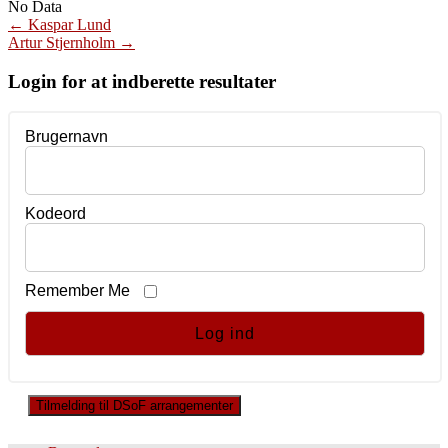
No Data
Post
←
Kaspar Lund
Artur Stjernholm
→
navigation
Login for at indberette resultater
Brugernavn
Kodeord
Remember Me
Tilmelding til DSoF arrangementer