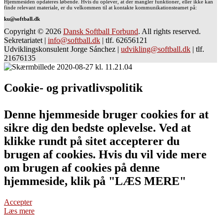
Hjemmesiden opdateres løbende. Hvis du oplever, at der mangler funktioner, eller ikke kan
finde relevant materiale, er du velkommen til at kontakte kommunikationsteamet på:
ku@softball.dk
Copyright © 2026
Dansk Softball Forbund
. All rights reserved.
Sekretariatet
|
info@softball.dk
|
tlf. 62656121
Udviklingskonsulent Jorge Sánchez
|
udvikling@softball.dk
|
tlf.
21676135
Cookie- og privatlivspolitik
Denne hjemmeside bruger cookies for at
sikre dig den bedste oplevelse. Ved at
klikke rundt på sitet accepterer du
brugen af cookies. Hvis du vil vide mere
om brugen af cookies på denne
hjemmeside, klik på "LÆS MERE"
Accepter
Læs mere