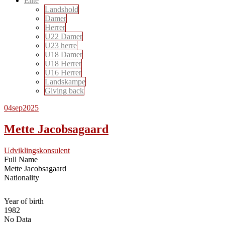
Elite
Landshold
Damer
Herrer
U22 Damer
U23 herre
U18 Damer
U18 Herrer
U16 Herrer
Landskampe
Giving back
04
sep
2025
Mette Jacobsagaard
Udviklingskonsulent
Full Name
Mette Jacobsagaard
Nationality
Year of birth
1982
No Data